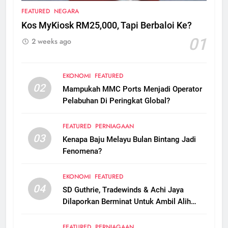
FEATURED
NEGARA
Kos MyKiosk RM25,000, Tapi Berbaloi Ke?
01
2 weeks ago
EKONOMI
FEATURED
02
Mampukah MMC Ports Menjadi Operator
Pelabuhan Di Peringkat Global?
FEATURED
PERNIAGAAN
03
Kenapa Baju Melayu Bulan Bintang Jadi
Fenomena?
EKONOMI
FEATURED
04
SD Guthrie, Tradewinds & Achi Jaya
Dilaporkan Berminat Untuk Ambil Alih
Boustead Plantations
FEATURED
PERNIAGAAN