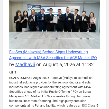
EcoSys (Malaysia) Berhad Signs Underwriting
Agreement with M&A Securities for ACE Market IPO
by
Madhavii
on August 6, 2026 at 11:32
am
KUALA LUMPUR, Aug 6, 2026 - EcoSys (Malaysia) Berhad, an
industrial solutions provider for the semiconductor and solar
industries, has signed an underwriting agreement with M&A
Securities ahead of its Initial Public Offering (IPO) on Bursa
Malaysia’s ACE Market. EcoSys operates through two main
business lines: manufacturing ultra-high purity precision
components at its Penang facility, which features an ISO Class 5