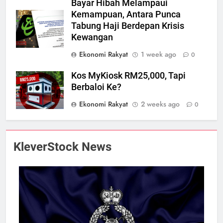
Bayar Hibah Melampaui
Kemampuan, Antara Punca
Tabung Haji Berdepan Krisis
Kewangan
Ekonomi Rakyat
1 week ago
0
Kos MyKiosk RM25,000, Tapi
Berbaloi Ke?
Ekonomi Rakyat
2 weeks ago
0
KleverStock News