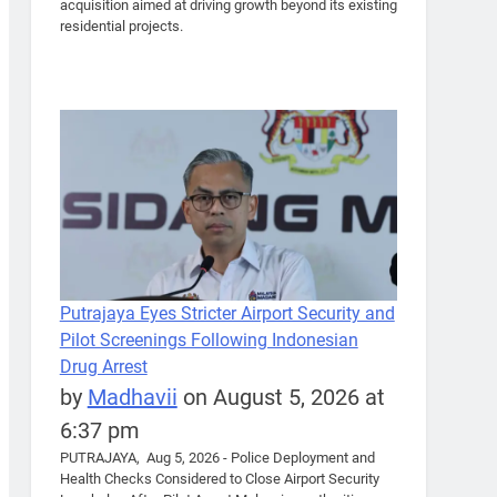
acquisition aimed at driving growth beyond its existing
residential projects.
Putrajaya Eyes Stricter Airport Security and
Pilot Screenings Following Indonesian
Drug Arrest
by
Madhavii
on August 5, 2026 at
6:37 pm
PUTRAJAYA, Aug 5, 2026 - Police Deployment and
Health Checks Considered to Close Airport Security