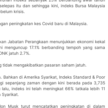
runan indeks sebanyak 25% berbanding awal tahun
elepas itu dan sehingga kini, indeks Bursa Malaysia
belum krisis.
ngan peningkatan kes Covid baru di Malaysia.
kan Jabatan Perangkaan menunjukkan ekonomi kekal
omi menguncup 17.1% berbanding tempoh yang sama
DNK jatuh 2.7%.
ng tidak mengakibatkan pasaran saham jatuh.
a. Bahkan di Amerika Syarikat, Indeks Standard & Poor
nggi sepanjang zaman dengan kini berada pada 3,735
alu, indeks ini telah meningkat 66% tatkala lebih 11
 Syarikat.
n Elon Musk turut mencatatkan peningkatan di dalam