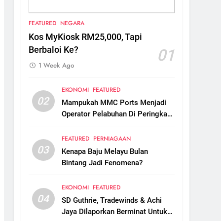
FEATURED
NEGARA
Kos MyKiosk RM25,000, Tapi
Berbaloi Ke?
01
1 Week Ago
EKONOMI
FEATURED
02
Mampukah MMC Ports Menjadi
Operator Pelabuhan Di Peringkat
Global?
FEATURED
PERNIAGAAN
03
Kenapa Baju Melayu Bulan
Bintang Jadi Fenomena?
EKONOMI
FEATURED
04
SD Guthrie, Tradewinds & Achi
Jaya Dilaporkan Berminat Untuk