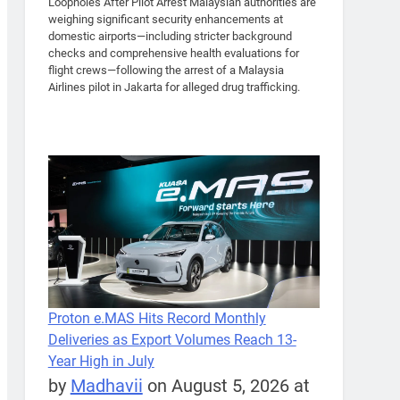
Loopholes After Pilot Arrest Malaysian authorities are
weighing significant security enhancements at
domestic airports—including stricter background
checks and comprehensive health evaluations for
flight crews—following the arrest of a Malaysia
Airlines pilot in Jakarta for alleged drug trafficking.
Proton e.MAS Hits Record Monthly
Deliveries as Export Volumes Reach 13-
Year High in July
by
Madhavii
on August 5, 2026 at