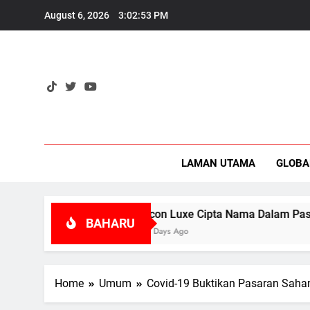
Skip
August 6, 2026
3:02:54 PM
to
content
Eko
LAMAN UTAMA
GLOBA
Icon Luxe Cipta Nama Dalam Pasaran Barangan 
BAHARU
2 Days Ago
Home
Umum
Covid-19 Buktikan Pasaran Saha