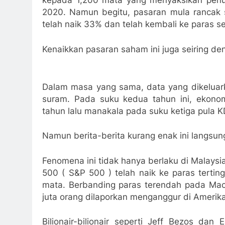
kepada 1,200 mata yang menyaksikan penu
2020. Namun begitu, pasaran mula rancak s
telah naik 33% dan telah kembali ke paras se
Kenaikkan pasaran saham ini juga seiring de
Dalam masa yang sama, data yang dikeluar
suram. Pada suku kedua tahun ini, ekon
tahun lalu manakala pada suku ketiga pula K
Namun berita-berita kurang enak ini langsu
Fenomena ini tidak hanya berlaku di Malaysi
500 ( S&P 500 ) telah naik ke paras terti
mata. Berbanding paras terendah pada Mac l
juta orang dilaporkan menganggur di Amerika
Bilionair-bilionair seperti Jeff Bezos da