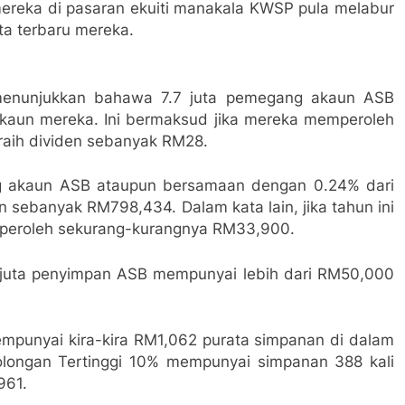
mereka di pasaran ekuiti manakala KWSP pula melabur
ta terbaru mereka.
enunjukkan bahawa 7.7 juta pemegang akaun ASB
aun mereka. Ini bermaksud jika mereka memperoleh
raih dividen sebanyak RM28.
g akaun ASB ataupun bersamaan dengan 0.24% dari
sebanyak RM798,434. Dalam kata lain, jika tahun ini
peroleh sekurang-kurangnya RM33,900.
 juta penyimpan ASB mempunyai lebih dari RM50,000
punyai kira-kira RM1,062 purata simpanan di dalam
olongan Tertinggi 10% mempunyai simpanan 388 kali
961.