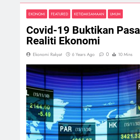
EKONOMI
FEATURED
KETIDAKSAMAAN
UMUM
Covid-19 Buktikan Pas
Realiti Ekonomi
0
Ekonomi Rakyat
6 Years Ago
10 Mins