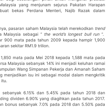
Malaysia yang menjunam sejurus Pakatan Harapan
’ buat bekas Perdana Menteri, Najib Razak dalam
knya, pasaran saham Malaysia telah merekodkan
trend
a Malaysia sebagai ”
the world’s longest bull run
“.
kitar 900 mata pada tahun 2009 kepada hampir 1,900
ran sekitar RM1.9 trilion.
r 1,850 mata pada Mei 2018 kepada 1,588 mata pada
rsa Malaysia sebanyak 14% ini menjadi keluhan ramai
en Kumpulan Wang Simpanan Pekerja dan Amanah Saham
g menjadikan isu ini sebagai modal dalam mengkritik
itu.
n sebanyak 6.15% dan 5.45% pada tahun 2018 dan
nding dividen 6.90% yang diagihkan pada tahun 2017.
an bonus sebanyak 7.0% pada 2018 dan 5.50% pada