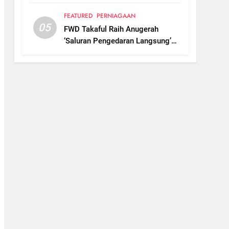
Ambil Alih Boustead Plantations
FEATURED
PERNIAGAAN
05
FWD Takaful Raih Anugerah
‘Saluran Pengedaran Langsung’
Terbaik