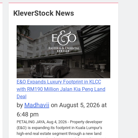
KleverStock News
E&O Expands Luxury Footprint in KLCC
with RM190 Million Jalan Kia Peng Land
Deal
by
Madhavii
on August 5, 2026 at
6:48 pm
PETALING JAYA, Aug 4, 2026 - Property developer
(E&O) is expanding its footprint in Kuala Lumpur’s
high-end real estate segment through a new land