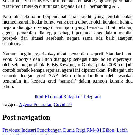
Selain itu, PETRONAS turut mengalami nasib yang serupa dimana
taraf kredit mereka diturunkan kepada BBB+ berbanding A- .
Para ahli ekonomi berpendapat taraf kredit yang rendah bakal
mempengaruhi kadar bunga yang perlu dibayar oleh kerajaan kerana
negara dianggap sebagai peminjam yang berisiko. Buat pelabur,
agensi penarafan dianggap sebagai penanda aras dalam menilai
prospek dan situasi sesebuah negara sama ada baik ataupun
sebaliknya.
Namun begitu, syarikat-syarikat penarafan seperti Standard and
Poor, Moody’s dan Fitch dianggap sebagai tidak boleh dipercayai
oleh sebilangan pihak. Krisis Kewangan Global pada 2008 menjadi
contoh terbaik kenapa reputasi agensi ini dipersoalkan. Pelbagai unit
sekuriti dengan gred AAA telah dituruntarafkan oleh syarikat
penarafan ini kepada gred ‘sampah’ dalam tempoh kurang dua
tahun.
Ikuti Ekonomi Rakyat di Telegram
Tagged:
Agensi Penarafan
Covid-19
Post navigation
Previous:
Industri Penerbangan Dunia Rugi RM484 Bilion, Lebih