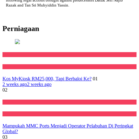
following legal actions brought against predecessors Datuk Seri Najib
Razak and Tan Sri Muhyiddin Yassin.
Perniagaan
Featured
Negara
Kos MyKiosk RM25,000, Tapi Berbaloi Ke?
01
2 weeks ago
2 weeks ago
02
Ekonomi
Featured
Mampukah MMC Ports Menjadi Operator Pelabuhan Di Peringkat
Global?
03