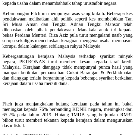
kepada usaha dalam menambahbaik tahap urustadbir negara.
Kebimbangan Fitch ini mempunyai asas yang kukuh. Beberapa kes
pendakwaan melibatkan ahli politik seperti kes membabitkan Tan
Sri Musa Aman dan Tengku Adnan Tengku Mansor telah
dilepaskan oleh pihak pendakwaan. Manakala anak tiri kepada
bekas Perdana Menteri, Riza Aziz pula turut mengalami nasib yang
serupa sekaligus mencetuskan keraguan mengenai usaha membasmi
korupsi dalam kalangan sebilangan rakyat Malaysia.
Kebergantungan kerajaan Malaysia terhadap syarikat minyak
negara, PETRONAS turut memberi kesan kepada taraf kredit
Malaysia. Kerajaan dianggap tidak mempunyai punca hasil yang
mampan berikutan pemansuhan Cukai Barangan & Perkhidmatan
dan dianggap terlalu bergantung kepada beberapa syarikat berkaitan
kerajaan dalam usaha meraih dana.
Fitch juga menjangkakan hutang kerajaan pada tahun ini bakal
meningkat kepada 76% berbanding KDNK negara, meningkat dari
65.2% pada tahun 2019. Hutang 1MDB yang berjumlah RM32
bilion turut memberi tekanan kepada kerajaan dalam menguruskan
dasar fiskal.