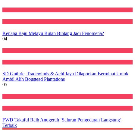
Featured
Perniagaan
Kenapa Baju Melayu Bulan Bintang Jadi Fenomena?
04
Ekonomi
Featured
SD Guthrie, Tradewinds & Achi Jaya Dilaporkan Berminat Untuk
Ambil Alih Boustead Plantations
05
Featured
Perniagaan
FWD Takaful Raih Anugerah ‘Saluran Pengedaran Langsung’
Terbaik