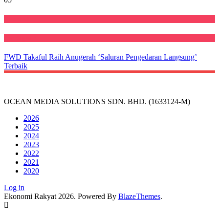
Featured
Perniagaan
FWD Takaful Raih Anugerah ‘Saluran Pengedaran Langsung’
Terbaik
OCEAN MEDIA SOLUTIONS SDN. BHD. (1633124-M)
2026
2025
2024
2023
2022
2021
2020
Log in
Ekonomi Rakyat 2026. Powered By
BlazeThemes
.