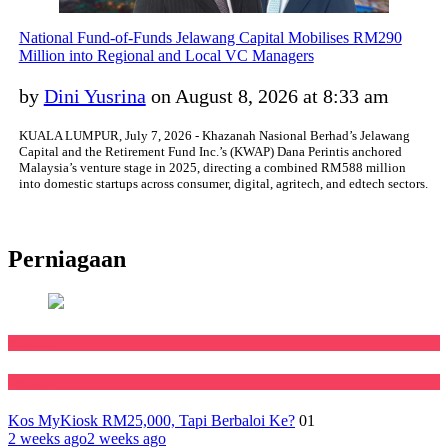
National Fund-of-Funds Jelawang Capital Mobilises RM290
Million into Regional and Local VC Managers
by
Dini Yusrina
on August 8, 2026 at 8:33 am
KUALA LUMPUR, July 7, 2026 - Khazanah Nasional Berhad’s Jelawang
Capital and the Retirement Fund Inc.’s (KWAP) Dana Perintis anchored
Malaysia’s venture stage in 2025, directing a combined RM588 million
into domestic startups across consumer, digital, agritech, and edtech sectors.
Perniagaan
Featured
Negara
Kos MyKiosk RM25,000, Tapi Berbaloi Ke?
01
2 weeks ago
2 weeks ago