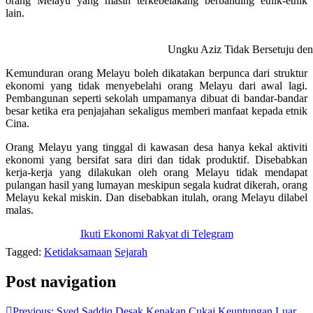
orang Melayu yang masih terkebelakang berbanding etnik-etnik
lain.
Ungku Aziz Tidak Bersetuju de
Kemunduran orang Melayu boleh dikatakan berpunca dari struktur
ekonomi yang tidak menyebelahi orang Melayu dari awal lagi.
Pembangunan seperti sekolah umpamanya dibuat di bandar-bandar
besar ketika era penjajahan sekaligus memberi manfaat kepada etnik
Cina.
Orang Melayu yang tinggal di kawasan desa hanya kekal aktiviti
ekonomi yang bersifat sara diri dan tidak produktif. Disebabkan
kerja-kerja yang dilakukan oleh orang Melayu tidak mendapat
pulangan hasil yang lumayan meskipun segala kudrat dikerah, orang
Melayu kekal miskin. Dan disebabkan itulah, orang Melayu dilabel
malas.
Ikuti Ekonomi Rakyat di Telegram
Tagged:
Ketidaksamaan
Sejarah
Post navigation
Previous:
Syed Saddiq Desak Kenakan Cukai Keuntungan Luar