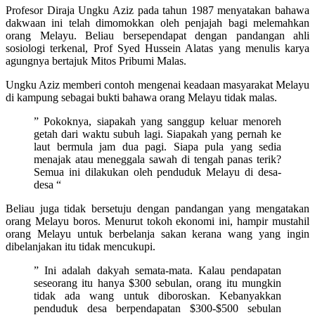
Profesor Diraja Ungku Aziz pada tahun 1987 menyatakan bahawa
dakwaan ini telah dimomokkan oleh penjajah bagi melemahkan
orang Melayu. Beliau bersependapat dengan pandangan ahli
sosiologi terkenal, Prof Syed Hussein Alatas yang menulis karya
agungnya bertajuk Mitos Pribumi Malas.
Ungku Aziz memberi contoh mengenai keadaan masyarakat Melayu
di kampung sebagai bukti bahawa orang Melayu tidak malas.
” Pokoknya, siapakah yang sanggup keluar menoreh
getah dari waktu subuh lagi. Siapakah yang pernah ke
laut bermula jam dua pagi. Siapa pula yang sedia
menajak atau meneggala sawah di tengah panas terik?
Semua ini dilakukan oleh penduduk Melayu di desa-
desa “
Beliau juga tidak bersetuju dengan pandangan yang mengatakan
orang Melayu boros. Menurut tokoh ekonomi ini, hampir mustahil
orang Melayu untuk berbelanja sakan kerana wang yang ingin
dibelanjakan itu tidak mencukupi.
” Ini adalah dakyah semata-mata. Kalau pendapatan
seseorang itu hanya $300 sebulan, orang itu mungkin
tidak ada wang untuk diboroskan. Kebanyakkan
penduduk desa berpendapatan $300-$500 sebulan