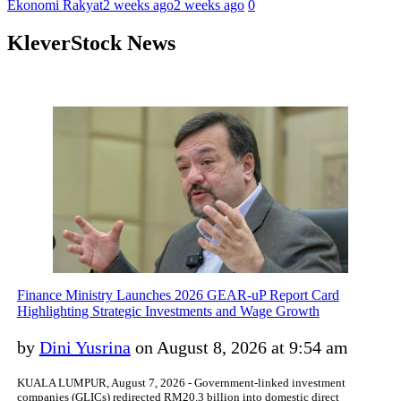
Ekonomi Rakyat
2 weeks ago
2 weeks ago
0
KleverStock News
Finance Ministry Launches 2026 GEAR-uP Report Card
Highlighting Strategic Investments and Wage Growth
by
Dini Yusrina
on August 8, 2026 at 9:54 am
KUALA LUMPUR, August 7, 2026 - Government-linked investment
companies (GLICs) redirected RM20.3 billion into domestic direct