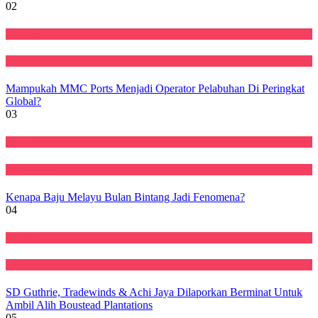
02
Ekonomi
Featured
Mampukah MMC Ports Menjadi Operator Pelabuhan Di Peringkat
Global?
03
Featured
Perniagaan
Kenapa Baju Melayu Bulan Bintang Jadi Fenomena?
04
Ekonomi
Featured
SD Guthrie, Tradewinds & Achi Jaya Dilaporkan Berminat Untuk
Ambil Alih Boustead Plantations
05