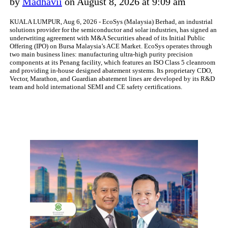
by
Madhavii
on August 8, 2026 at 9:09 am
KUALA LUMPUR, Aug 6, 2026 - EcoSys (Malaysia) Berhad, an industrial
solutions provider for the semiconductor and solar industries, has signed an
underwriting agreement with M&A Securities ahead of its Initial Public
Offering (IPO) on Bursa Malaysia’s ACE Market. EcoSys operates through
two main business lines: manufacturing ultra-high purity precision
components at its Penang facility, which features an ISO Class 5 cleanroom
and providing in-house designed abatement systems. Its proprietary CDO,
Vector, Marathon, and Guardian abatement lines are developed by its R&D
team and hold international SEMI and CE safety certifications.