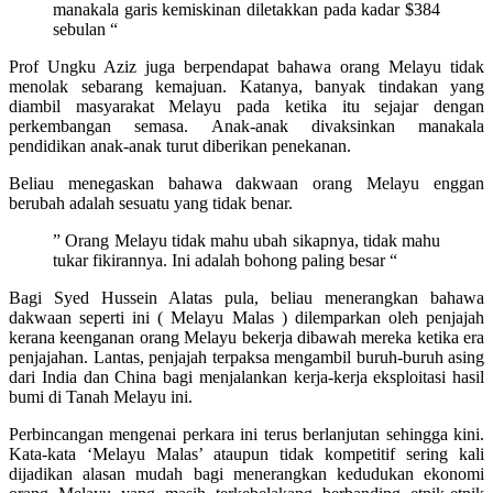
manakala garis kemiskinan diletakkan pada kadar $384
sebulan “
Prof Ungku Aziz juga berpendapat bahawa orang Melayu tidak
menolak sebarang kemajuan. Katanya, banyak tindakan yang
diambil masyarakat Melayu pada ketika itu sejajar dengan
perkembangan semasa. Anak-anak divaksinkan manakala
pendidikan anak-anak turut diberikan penekanan.
Beliau menegaskan bahawa dakwaan orang Melayu enggan
berubah adalah sesuatu yang tidak benar.
” Orang Melayu tidak mahu ubah sikapnya, tidak mahu
tukar fikirannya. Ini adalah bohong paling besar “
Bagi Syed Hussein Alatas pula, beliau menerangkan bahawa
dakwaan seperti ini ( Melayu Malas ) dilemparkan oleh penjajah
kerana keenganan orang Melayu bekerja dibawah mereka ketika era
penjajahan. Lantas, penjajah terpaksa mengambil buruh-buruh asing
dari India dan China bagi menjalankan kerja-kerja eksploitasi hasil
bumi di Tanah Melayu ini.
Perbincangan mengenai perkara ini terus berlanjutan sehingga kini.
Kata-kata ‘Melayu Malas’ ataupun tidak kompetitif sering kali
dijadikan alasan mudah bagi menerangkan kedudukan ekonomi