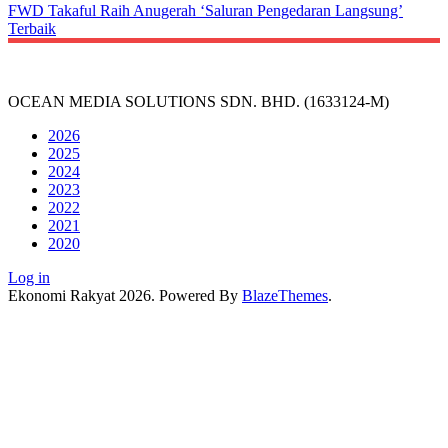
FWD Takaful Raih Anugerah ‘Saluran Pengedaran Langsung’
Terbaik
OCEAN MEDIA SOLUTIONS SDN. BHD. (1633124-M)
2026
2025
2024
2023
2022
2021
2020
Log in
Ekonomi Rakyat 2026. Powered By
BlazeThemes
.