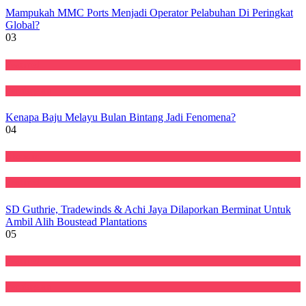
Mampukah MMC Ports Menjadi Operator Pelabuhan Di Peringkat
Global?
03
Featured
Perniagaan
Kenapa Baju Melayu Bulan Bintang Jadi Fenomena?
04
Ekonomi
Featured
SD Guthrie, Tradewinds & Achi Jaya Dilaporkan Berminat Untuk
Ambil Alih Boustead Plantations
05
Featured
Perniagaan