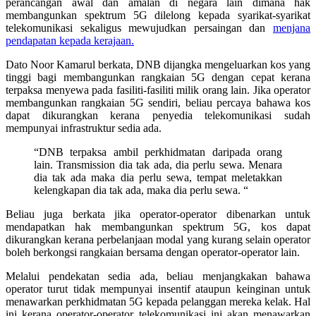
perancangan awal dan amalan di negara lain dimana hak
membangunkan spektrum 5G dilelong kepada syarikat-syarikat
telekomunikasi sekaligus mewujudkan persaingan dan
menjana
pendapatan kepada kerajaan.
Dato Noor Kamarul berkata, DNB dijangka mengeluarkan kos yang
tinggi bagi membangunkan rangkaian 5G dengan cepat kerana
terpaksa menyewa pada fasiliti-fasiliti milik orang lain. Jika operator
membangunkan rangkaian 5G sendiri, beliau percaya bahawa kos
dapat dikurangkan kerana penyedia telekomunikasi sudah
mempunyai infrastruktur sedia ada.
“DNB terpaksa ambil perkhidmatan daripada orang
lain. Transmission dia tak ada, dia perlu sewa. Menara
dia tak ada maka dia perlu sewa, tempat meletakkan
kelengkapan dia tak ada, maka dia perlu sewa. “
Beliau juga berkata jika operator-operator dibenarkan untuk
mendapatkan hak membangunkan spektrum 5G, kos dapat
dikurangkan kerana perbelanjaan modal yang kurang selain operator
boleh berkongsi rangkaian bersama dengan operator-operator lain.
Melalui pendekatan sedia ada, beliau menjangkakan bahawa
operator turut tidak mempunyai insentif ataupun keinginan untuk
menawarkan perkhidmatan 5G kepada pelanggan mereka kelak. Hal
ini kerana operator-operator telekomunikasi ini akan menawarkan