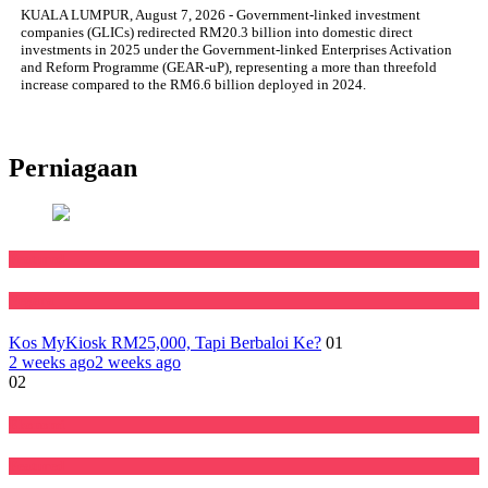
KUALA LUMPUR, August 7, 2026 - Government-linked investment
companies (GLICs) redirected RM20.3 billion into domestic direct
investments in 2025 under the Government-linked Enterprises Activation
and Reform Programme (GEAR-uP), representing a more than threefold
increase compared to the RM6.6 billion deployed in 2024.
Perniagaan
Featured
Negara
Kos MyKiosk RM25,000, Tapi Berbaloi Ke?
01
2 weeks ago
2 weeks ago
02
Ekonomi
Featured