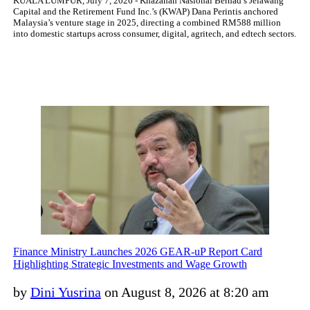
KUALA LUMPUR, July 7, 2026 - Khazanah Nasional Berhad’s Jelawang
Capital and the Retirement Fund Inc.’s (KWAP) Dana Perintis anchored
Malaysia’s venture stage in 2025, directing a combined RM588 million
into domestic startups across consumer, digital, agritech, and edtech sectors.
Finance Ministry Launches 2026 GEAR-uP Report Card
Highlighting Strategic Investments and Wage Growth
by
Dini Yusrina
on August 8, 2026 at 8:20 am