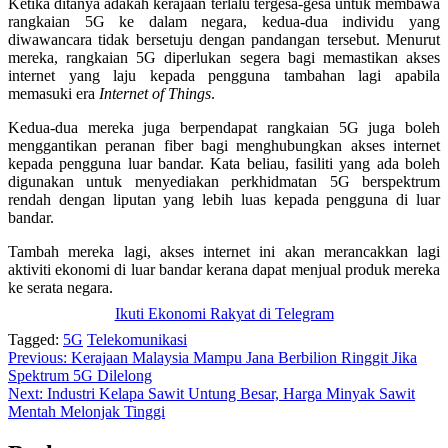
Ketika ditanya adakah kerajaan terlalu tergesa-gesa untuk membawa
rangkaian 5G ke dalam negara, kedua-dua individu yang
diwawancara tidak bersetuju dengan pandangan tersebut. Menurut
mereka, rangkaian 5G diperlukan segera bagi memastikan akses
internet yang laju kepada pengguna tambahan lagi apabila
memasuki era
Internet of Things
.
Kedua-dua mereka juga berpendapat rangkaian 5G juga boleh
menggantikan peranan fiber bagi menghubungkan akses internet
kepada pengguna luar bandar. Kata beliau, fasiliti yang ada boleh
digunakan untuk menyediakan perkhidmatan 5G berspektrum
rendah dengan liputan yang lebih luas kepada pengguna di luar
bandar.
Tambah mereka lagi, akses internet ini akan merancakkan lagi
aktiviti ekonomi di luar bandar kerana dapat menjual produk mereka
ke serata negara.
Ikuti Ekonomi Rakyat di Telegram
Tagged:
5G
Telekomunikasi
Post
Previous:
Kerajaan Malaysia Mampu Jana Berbilion Ringgit Jika
Spektrum 5G Dilelong
navigation
Next:
Industri Kelapa Sawit Untung Besar, Harga Minyak Sawit
Mentah Melonjak Tinggi