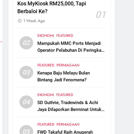
Kos MyKiosk RM25,000, Tapi
Berbaloi Ke?
01
1 Week Ago
EKONOMI
FEATURED
02
Mampukah MMC Ports Menjadi
Operator Pelabuhan Di Peringkat
Global?
FEATURED
PERNIAGAAN
03
Kenapa Baju Melayu Bulan
Bintang Jadi Fenomena?
EKONOMI
FEATURED
04
SD Guthrie, Tradewinds & Achi
Jaya Dilaporkan Berminat Untuk
Ambil Alih Boustead Plantations
FEATURED
PERNIAGAAN
05
FWD Takaful Raih Anugerah