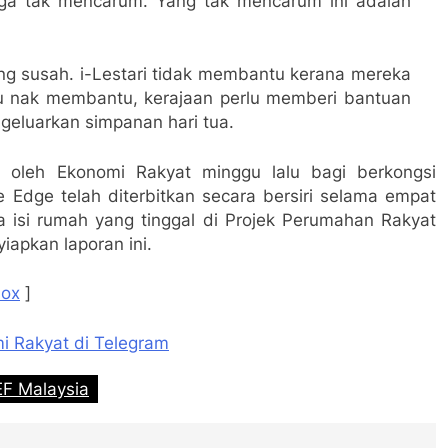
tiga tak mencarum. Yang tak mencarum ini adalah
ng susah. i-Lestari tidak membantu kerana mereka
au nak membantu, kerajaan perlu memberi bantuan
eluarkan simpanan hari tua.
leh Ekonomi Rakyat minggu lalu bagi berkongsi
 Edge telah diterbitkan secara bersiri selama empat
ua isi rumah yang tinggal di Projek Perumahan Rakyat
apkan laporan ini.
box
]
mi Rakyat di Telegram
F Malaysia