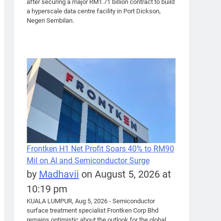
after securing a major RM1.71 billion contract to build
a hyperscale data centre facility in Port Dickson,
Negeri Sembilan.
Frontken H1 Net Profit Soars 40% to RM90
Mil on AI and Semiconductor Surge
by
Madhavii
on August 5, 2026 at
10:19 pm
KUALA LUMPUR, Aug 5, 2026 - Semiconductor
surface treatment specialist Frontken Corp Bhd
remains optimistic about the outlook for the global