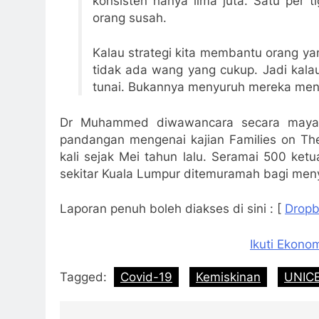
konsisten hanya lima juta. Satu per 
orang susah.
Kalau strategi kita membantu orang ya
tidak ada wang yang cukup. Jadi kal
tunai. Bukannya menyuruh mereka meng
Dr Muhammed diwawancara secara maya o
pandangan mengenai kajian Families on The
kali sejak Mei tahun lalu. Seramai 500 ket
sekitar Kuala Lumpur ditemuramah bagi menyi
Laporan penuh boleh diakses di sini : [
Drop
Ikuti Ekono
Tagged:
Covid-19
Kemiskinan
UNICE