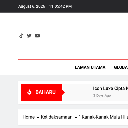
Skip
August 6, 2026
11:05:43 PM
to
content
Eko
LAMAN UTAMA
GLOBA
 Bernilai Tinggi?
Icon Luxe Cipta Nama Dal
BAHARU
3 Days Ago
Home
Ketidaksamaan
” Kanak-Kanak Mula Hil