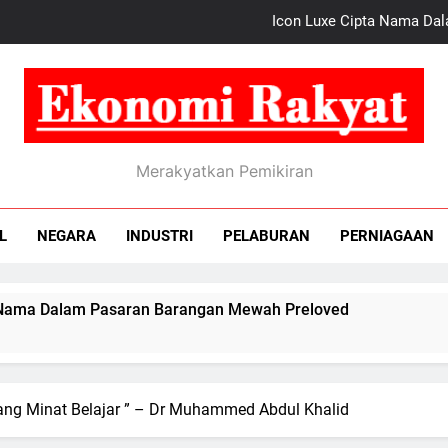
Icon Luxe Cipta Nama Da
Bayar Hibah Melampaui Kemampuan, Antara Punca T
Kos
nomi Rakyat
Mampukah JS-SE
Merakyatkan Pemikiran
Icon Luxe Cipta Nama Da
L
NEGARA
INDUSTRI
PELABURAN
PERNIAGAAN
Bayar Hibah Melampaui Kemampuan, Antara Punca T
Kos
am Pasaran Barangan Mewah Preloved
Bayar
7 Days 
ang Minat Belajar ” – Dr Muhammed Abdul Khalid