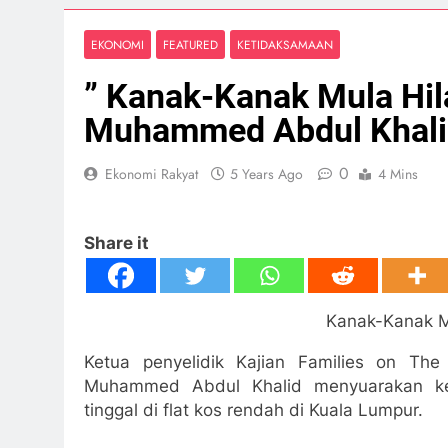
EKONOMI
FEATURED
KETIDAKSAMAAN
” Kanak-Kanak Mula Hila
Muhammed Abdul Khali
0
Ekonomi Rakyat
5 Years Ago
4 Mins
Share it
Kanak-Kanak Mu
Ketua penyelidik Kajian Families on The
Muhammed Abdul Khalid menyuarakan k
tinggal di flat kos rendah di Kuala Lumpur.