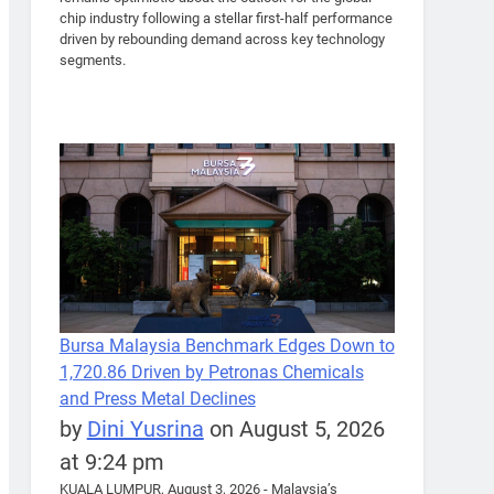
chip industry following a stellar first-half performance
driven by rebounding demand across key technology
segments.
Bursa Malaysia Benchmark Edges Down to
1,720.86 Driven by Petronas Chemicals
and Press Metal Declines
by
Dini Yusrina
on August 5, 2026
at 9:24 pm
KUALA LUMPUR, August 3, 2026 - Malaysia’s