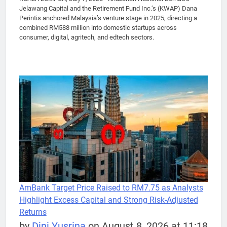
Jelawang Capital and the Retirement Fund Inc.’s (KWAP) Dana
Perintis anchored Malaysia’s venture stage in 2025, directing a
combined RM588 million into domestic startups across
consumer, digital, agritech, and edtech sectors.
AmBank Target Price Raised to RM7.75 as Analysts
Highlight Excess Capital and Strong Risk-Adjusted
Returns
by
Dini Yusrina
on August 8, 2026 at 11:18