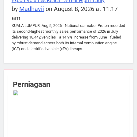
Export Volumes Reach 13-Year High in July
by
Madhavii
on August 8, 2026 at 11:17
am
KUALA LUMPUR, Aug 5, 2026 - National carmaker Proton recorded
its second-highest monthly sales performance of 2026 in July,
delivering 18,442 vehicles—a 14.9% increase from June—fueled
by robust demand across both its internal combustion engine
(ICE) and electrified vehicle (xEV) lineups.
Perniagaan