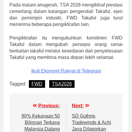
Pada malam anugerah, TSA 2026 mengiktiraf prestasi
cemerlang dalam kalangan pengendali Takaful, ejen
dan pemimpin industri, FWD Takaful juga turut
menerima beberapa pengiktirafan lain.
Pengiktirafan itu mengukuhkan komitmen FWD
Takaful dalam mengubah persepsi orang ramai
berkaitan takaful melalui kesedaran dan penyelesaian
Takaful yang membina masa depan lebih selamat.
Ikuti Ekonomi Rakyat di Telegram
Tagged:
FWD
TSA2026
Post
Previous:
Next:
navigation
80% Kekayaan 50
SD Guthrie,
Bilionair Terkaya
Tradewinds & Achi
Malaysia Datang
Jaya Dilaporkan