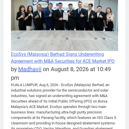
EcoSys (Malaysia) Berhad Signs Underwriting
Agreement with M&A Securities for ACE Market IPO
by
Madhavii
on August 8, 2026 at 10:49
pm
KUALA LUMPUR, Aug 6, 2026 - EcoSys (Malaysia) Berhad, an
industrial solutions provider for the semiconductor and solar
industries, has signed an underwriting agreement with M&A
Securities ahead of its Initial Public Offering (IPO) on Bursa
Malaysia’s ACE Market. EcoSys operates through two main
business lines: manufacturing ultra-high purity precision
components at its Penang facility, which features an ISO Class 5
cleanroom and providing in-house designed abatement systems.
Its proprietary CDO, Vector, Marathon, and Guardian abatement