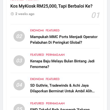
Kos MyKiosk RM25,000, Tapi Berbaloi Ke?
01
2 weeks ago
EKONOMI
FEATURED
02
Mampukah MMC Ports Menjadi Operator
Pelabuhan Di Peringkat Global?
FEATURED
PERNIAGAAN
03
Kenapa Baju Melayu Bulan Bintang Jadi
Fenomena?
EKONOMI
FEATURED
04
SD Guthrie, Tradewinds & Achi Jaya
Dilaporkan Berminat Untuk Ambil Alih
Boustead Plantations
FEATURED
PERNIAGAAN
05
FWD Takaful Raih Anugerah ‘Saluran