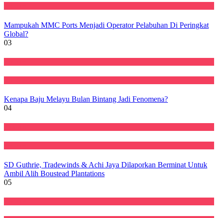
Featured
Mampukah MMC Ports Menjadi Operator Pelabuhan Di Peringkat
Global?
03
Featured
Perniagaan
Kenapa Baju Melayu Bulan Bintang Jadi Fenomena?
04
Ekonomi
Featured
SD Guthrie, Tradewinds & Achi Jaya Dilaporkan Berminat Untuk
Ambil Alih Boustead Plantations
05
Featured