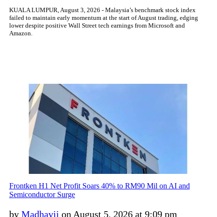
KUALA LUMPUR, August 3, 2026 - Malaysia’s benchmark stock index
failed to maintain early momentum at the start of August trading, edging
lower despite positive Wall Street tech earnings from Microsoft and
Amazon.
Frontken H1 Net Profit Soars 40% to RM90 Mil on AI and
Semiconductor Surge
by
Madhavii
on August 5, 2026 at 9:09 pm