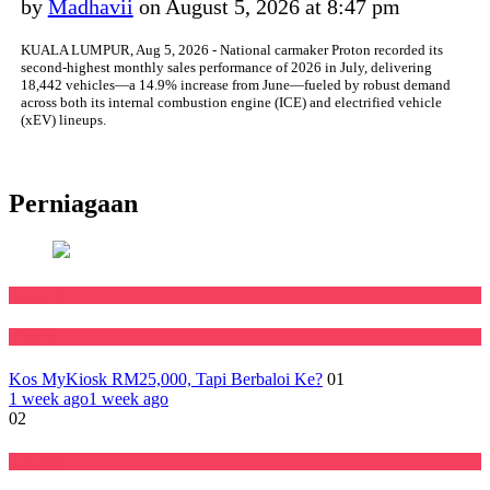
by
Madhavii
on August 5, 2026 at 8:47 pm
KUALA LUMPUR, Aug 5, 2026 - National carmaker Proton recorded its
second-highest monthly sales performance of 2026 in July, delivering
18,442 vehicles—a 14.9% increase from June—fueled by robust demand
across both its internal combustion engine (ICE) and electrified vehicle
(xEV) lineups.
Perniagaan
Featured
Negara
Kos MyKiosk RM25,000, Tapi Berbaloi Ke?
01
1 week ago
1 week ago
02
Ekonomi