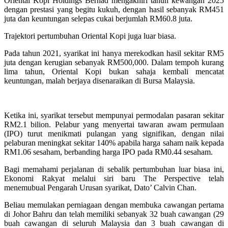
Oriental Kopi Holdings Berhad mengakhiri tahun kewangan 2025
dengan prestasi yang begitu kukuh, dengan hasil sebanyak RM451
juta dan keuntungan selepas cukai berjumlah RM60.8 juta.
Trajektori pertumbuhan Oriental Kopi juga luar biasa.
Pada tahun 2021, syarikat ini hanya merekodkan hasil sekitar RM5
juta dengan kerugian sebanyak RM500,000. Dalam tempoh kurang
lima tahun, Oriental Kopi bukan sahaja kembali mencatat
keuntungan, malah berjaya disenaraikan di Bursa Malaysia.
Ketika ini, syarikat tersebut mempunyai permodalan pasaran sekitar
RM2.1 bilion. Pelabur yang menyertai tawaran awam permulaan
(IPO) turut menikmati pulangan yang signifikan, dengan nilai
pelaburan meningkat sekitar 140% apabila harga saham naik kepada
RM1.06 sesaham, berbanding harga IPO pada RM0.44 sesaham.
Bagi memahami perjalanan di sebalik pertumbuhan luar biasa ini,
Ekonomi Rakyat melalui siri baru The Perspective telah
menemubual Pengarah Urusan syarikat, Dato’ Calvin Chan.
Beliau memulakan perniagaan dengan membuka cawangan pertama
di Johor Bahru dan telah memiliki sebanyak 32 buah cawangan (29
buah cawangan di seluruh Malaysia dan 3 buah cawangan di