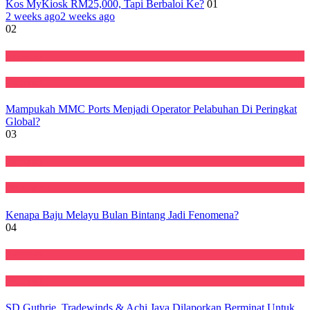
Kos MyKiosk RM25,000, Tapi Berbaloi Ke?
01
2 weeks ago
2 weeks ago
02
Ekonomi
Featured
Mampukah MMC Ports Menjadi Operator Pelabuhan Di Peringkat
Global?
03
Featured
Perniagaan
Kenapa Baju Melayu Bulan Bintang Jadi Fenomena?
04
Ekonomi
Featured
SD Guthrie, Tradewinds & Achi Jaya Dilaporkan Berminat Untuk