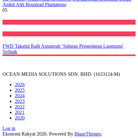
Ambil Alih Boustead Plantations
05
Featured
Perniagaan
FWD Takaful Raih Anugerah ‘Saluran Pengedaran Langsung’
Terbaik
OCEAN MEDIA SOLUTIONS SDN. BHD. (1633124-M)
2026
2025
2024
2023
2022
2021
2020
Log in
Ekonomi Rakyat 2026. Powered By
BlazeThemes
.