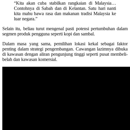
“Kita akan cuba stabilkan rangkaian di Malaysia…
Contohnya di Sabah dan di Kelantan. Satu hari nanti
kita mahu bawa rasa dan makanan tradisi Malaysia ke
luar negara.”
Selain itu, beliau turut mengenal pasti potensi pertumbuhan dalam
segmen produk pengguna seperti kopi dan sambal.
Dalam masa yang sama, pemilihan lokasi kekal sebagai faktor
penting dalam strategi pengembangan. Cawangan lazimnya dibuka
di kawasan dengan aliran pengunjung tinggi seperti pusat membeli-
belah dan kawasan komersial.