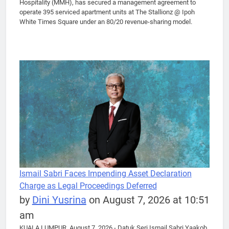
Hospitality (MMH), has secured a management agreement to
operate 395 serviced apartment units at The Stallionz @ Ipoh
White Times Square under an 80/20 revenue-sharing model.
Ismail Sabri Faces Impending Asset Declaration
Charge as Legal Proceedings Deferred
by
Dini Yusrina
on August 7, 2026 at 10:51
am
KUALA LUMPUR, August 7, 2026 - Datuk Seri Ismail Sabri Yaakob