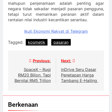
mahupun penjenamaan adalah penting agar
negara tidak sekadar menjadi pasaran pengguna,
tetapi turut memainkan peranan aktif dalam
rantaian nilai industri kecantikan serantau.
Ikuti Ekonomi Rakyat di Telegram
Tagged:
kosmetik
pasaran
Post
Previous:
Next:
navigation
SpaceX – Rugi
inDrive Seru Dasar
RM20 Bilion, Tapi
Penetapan Harga
Bernilai RM5 Trilion
Tambang E-Hailing
Berkenaan