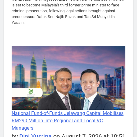
is set to become Malaysia's third former prime minister to face
criminal prosecution, following legal actions brought against
predecessors Datuk Seri Najib Razak and Tan Sri Muhyiddin
Yassin.
National Fund-of-Funds Jelawang Capital Mobilises
RM290 Million into Regional and Local VC
Managers
by
Dini Yusrina
on August 7, 2026 at 10:51