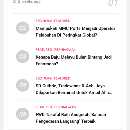
01
2 weeks ago
EKONOMI
FEATURED
02
Mampukah MMC Ports Menjadi Operator
Pelabuhan Di Peringkat Global?
FEATURED
PERNIAGAAN
03
Kenapa Baju Melayu Bulan Bintang Jadi
Fenomena?
EKONOMI
FEATURED
04
SD Guthrie, Tradewinds & Achi Jaya
Dilaporkan Berminat Untuk Ambil Alih
Boustead Plantations
FEATURED
PERNIAGAAN
05
FWD Takaful Raih Anugerah ‘Saluran
Pengedaran Langsung’ Terbaik