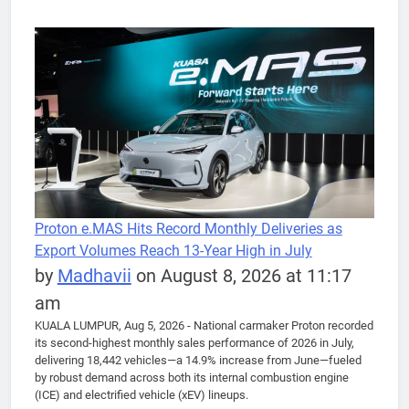
Proton e.MAS Hits Record Monthly Deliveries as
Export Volumes Reach 13-Year High in July
by
Madhavii
on August 8, 2026 at 11:17
am
KUALA LUMPUR, Aug 5, 2026 - National carmaker Proton recorded
its second-highest monthly sales performance of 2026 in July,
delivering 18,442 vehicles—a 14.9% increase from June—fueled
by robust demand across both its internal combustion engine
(ICE) and electrified vehicle (xEV) lineups.