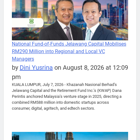
National Fund-of-Funds Jelawang Capital Mobilises
RM290 Million into Regional and Local VC
Managers
by
Dini Yusrina
on August 8, 2026 at 12:09
pm
KUALA LUMPUR, July 7, 2026 - Khazanah Nasional Berhad’s
Jelawang Capital and the Retirement Fund Inc.’s (KWAP) Dana
Perintis anchored Malaysia’s venture stage in 2025, directing a
combined RM588 million into domestic startups across
consumer, digital, agritech, and edtech sectors.