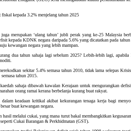
t fiskal kepada 3.2% menjelang tahun 2025
juga merupakan ‘ulang tahun’ jubli perak yang ke-25 Malaysia berb
isit kepada KDNK negara daripada 5.6% yang dicatatkan pada tahun 
nuju kewangan negara yang lebih mampan.
rang dua tahun sahaja lagi sebelum 2025? Lebih-lebih lagi, apabila h
oditi.
merekodkan sekitar 5.4% semasa tahun 2010, tidak lama selepas Kris
 semasa tahun 2015.
aedah sahaja dibawah kawalan Kerajaan untuk mengurangkan defisit
arahan orang ramai kerana berbelanja kurang buat rakyat.
i dalam keadaan kritikal akibat kekurangan tenaga kerja bagi meny
 besar buat kewangan negara.
an hasil melalui cukai, yang mana turut bakal membangkitkan kegusaran
 seperti Cukai Barangan & Perkhidmatan (GST).