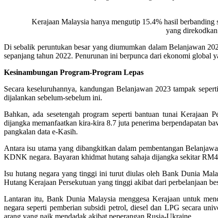
Kerajaan Malaysia hanya mengutip 15.4% hasil berbanding s
yang direkodkan
Di sebalik peruntukan besar yang diumumkan dalam Belanjawan 2023
sepanjang tahun 2022. Penurunan ini berpunca dari ekonomi global y
Kesinambungan Program-Program Lepas
Secara keseluruhannya, kandungan Belanjawan 2023 tampak seperti
dijalankan sebelum-sebelum ini.
Bahkan, ada sesetengah program seperti bantuan tunai Kerajaa
dijangka memanfaatkan kira-kira 8.7 juta penerima berpendapatan b
pangkalan data e-Kasih.
Antara isu utama yang dibangkitkan dalam pembentangan Belanjawan
KDNK negara. Bayaran khidmat hutang sahaja dijangka sekitar RM46 
Isu hutang negara yang tinggi ini turut diulas oleh Bank Dunia Ma
Hutang Kerajaan Persekutuan yang tinggi akibat dari perbelanjaan 
Lantaran itu, Bank Dunia Malaysia menggesa Kerajaan untuk menc
negara seperti pemberian subsidi petrol, diesel dan LPG secara un
arang yang naik mendadak akibat peperangan Rusia-Ukraine.