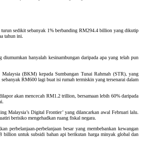
turun sedikit sebanyak 1% berbanding RM294.4 billion yang dikutip
a tahun ini.
ang diumumkan hanyalah kesinambungan daripada apa yang telah pun
arga Malaysia (BKM) kepada Sumbangan Tunai Rahmah (STR), yang
sebanyak RM600 lagi buat isi rumah termiskin yang tersenarai dalam
ilapor akan mencecah RM1.2 trillion, bersamaan lebih 60% daripada
i.
 Malaysia’s Digital Frontier’ yang dilancarkan awal Februari lalu.
tiri berisiko mengehadkan ruang fiskal negara.
ngkan perbelanjaan-perbelanjaan besar yang membebankan kewangan
 billion untuk subsidi bahan api berikutan harga minyak global dan