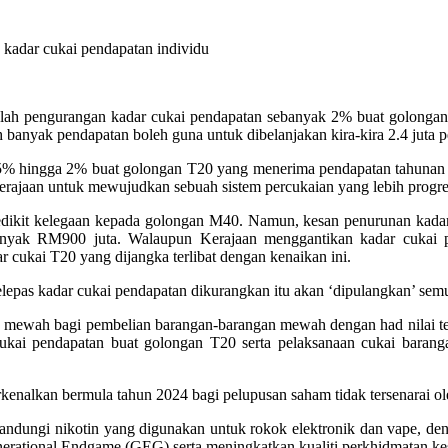
kadar cukai pendapatan individu
alah pengurangan kadar cukai pendapatan sebanyak 2% buat golonga
 banyak pendapatan boleh guna untuk dibelanjakan kira-kira 2.4 juta 
.5% hingga 2% buat golongan T20 yang menerima pendapatan tahunan
rajaan untuk mewujudkan sebuah sistem percukaian yang lebih progres
dikit kelegaan kepada golongan M40. Namun, kesan penurunan kadar c
sebanyak RM900 juta. Walaupun Kerajaan menggantikan kadar cukai
cukai T20 yang dijangka terlibat dengan kenaikan ini.
lepas kadar cukai pendapatan dikurangkan itu akan ‘dipulangkan’ sem
 mewah bagi pembelian barangan-barangan mewah dengan had nilai ter
ukai pendapatan buat golongan T20 serta pelaksanaan cukai baran
kenalkan bermula tahun 2024 bagi pelupusan saham tidak tersenarai ole
gandungi nikotin yang digunakan untuk rokok elektronik dan vape, deng
erational Endgame (GEG) serta meningkatkan kualiti perkhidmatan kes