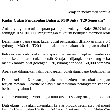
Kerajaan menyemak semula 
Kadar Cukai Pendapatan Baharu: M40 Suka, T20 Sengsara?
Antara yang mencuri tumpuan pada pembentangan Bajet 2023 ini i
sehingga RM100,000. Pengurangan cukai ini bertujuan memberi lebih
Dalam masa yang sama, kadar cukai pendapatan dinaikkan antara 0
golongan M40 dan T20 ini dikatakan merupakan sebahagian usaha Ke
Pelaksanaan kadar cukai pendapatan baharu ini mungkin memberi se
sudut kerana hasil cukai bersih Kerajaan dijangka berkurang 
menaikkannya buat golongan T20, kurang daripada 150,000 pembayar 
Apa yang diharapkan ialah pendapatan boleh guna yang bertambah se
Dalam pada itu, Kerajaan juga akan memperkenalkan cukai barangan
fesyen mewah. Deloitte Malaysia meramalkan peningkatan kadar c
berbanding tahun lalu.
Cukai Keuntungan Modal juga turut disebut sedang dikaji untuk diper
Duti eksais juga akan dikenakan ke atas produk cecair atau gel men
kepada Kementerian Kesihatan Malaysia bagi mendokong ikhtiar Gen