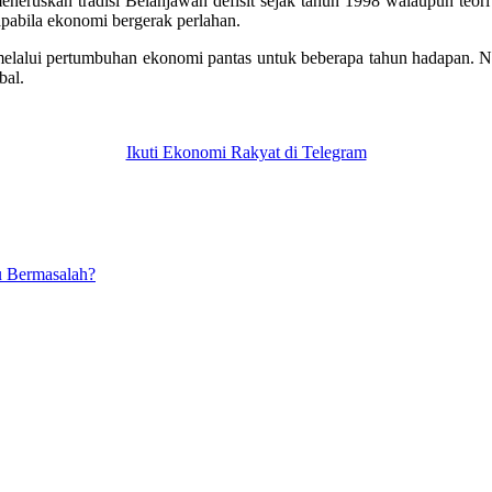
neruskan tradisi Belanjawan defisit sejak tahun 1998 walaupun teor
pabila ekonomi bergerak perlahan.
ah melalui pertumbuhan ekonomi pantas untuk beberapa tahun hadapan. 
bal.
Ikuti Ekonomi Rakyat di Telegram
u Bermasalah?