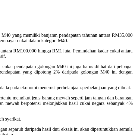
n M40 yang memiliki banjaran pendapatan tahunan antara RM35,000
pembayar cukai dalam kategori M40.
 antara RM100,000 hingga RM1 juta. Pemindahan kadar cukai antara
if.
ukai pendapatan golongan M40 ini juga harus dilihat dari pelbagai
 pendapatan yang dipotong 2% daripada golongan M40 ini dengan
ula kepada ekonomi menerusi perbelanjaan-perbelanjaan yang dibuat.
tentu mengikut jenis barang mewah seperti jam tangan dan barangan
gan mewah berpotensi melonjakkan hasil cukai negara sebanyak 4%
h syarikat.
an separuh daripada hasil duti eksais ini akan diperuntukkan semula
ihatan.