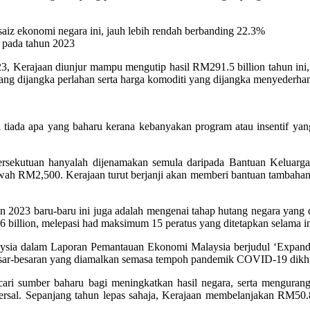
aiz ekonomi negara ini, jauh lebih rendah berbanding 22.3%
 pada tahun 2023
, Kerajaan diunjur mampu mengutip hasil RM291.5 billion tahun ini, 
ang dijangka perlahan serta harga komoditi yang dijangka menyederhan
 tiada apa yang baharu kerana kebanyakan program atau insentif y
n Persekutuan hanyalah dijenamakan semula daripada Bantuan Kelu
awah RM2,500. Kerajaan turut berjanji akan memberi bantuan tambahan 
 2023 baru-baru ini juga adalah mengenai tahap hutang negara yang d
billion, melepasi had maksimum 15 peratus yang ditetapkan selama in
laysia dalam Laporan Pemantauan Ekonomi Malaysia berjudul ‘Expanding
besar-besaran yang diamalkan semasa tempoh pandemik COVID-19 dikhua
ari sumber baharu bagi meningkatkan hasil negara, serta mengura
iversal. Sepanjang tahun lepas sahaja, Kerajaan membelanjakan RM50.8