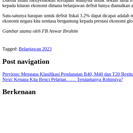
Dilema inilah menyebabkan Kerajaan Malaysia untuk sekian lama me
kepada kitaran ekonomi dimana belanjawan defisit hanya diamalkan a
Satu-satunya harapan untuk defisit fiskal 3.2% dapat dicapai adal
ekonomi negara kita sentiasa bergantung kepada prestasi ekonomi glo
Gambar utama oleh FB Anwar Ibrahim
Tagged:
Belanjawan 2023
Post navigation
Previous:
Mengapa Klasifikasi Pendapatan B40, M40 dan T20 Begit
Next:
Kenapa Kita Benci Pelarian…… Terutamanya Rohingya?
Berkenaan