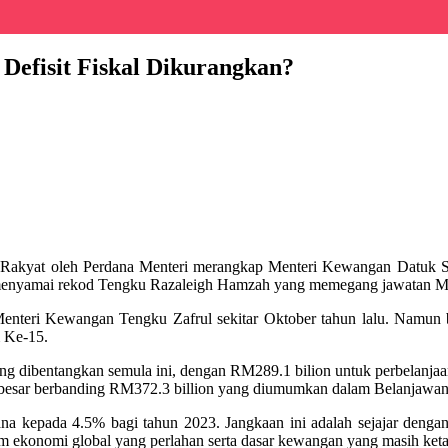
Defisit Fiskal Dikurangkan?
n Rakyat oleh Perdana Menteri merangkap Menteri Kewangan Datuk S
, menyamai rekod Tengku Razaleigh Hamzah yang memegang jawatan M
nteri Kewangan Tengku Zafrul sekitar Oktober tahun lalu. Namun be
 Ke-15.
ng dibentangkan semula ini, dengan RM289.1 bilion untuk perbelanja
ih besar berbanding RM372.3 billion yang diumumkan dalam Belanjawan
a kepada 4.5% bagi tahun 2023. Jangkaan ini adalah sejajar dengan 
m ekonomi global yang perlahan serta dasar kewangan yang masih keta