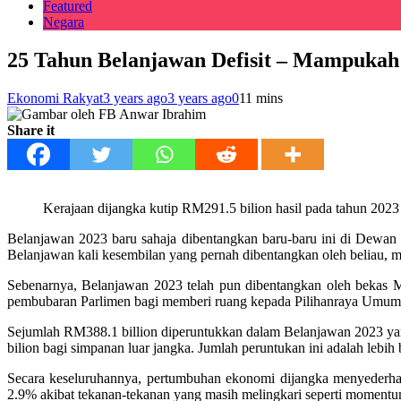
Featured
Negara
25 Tahun Belanjawan Defisit – Mampukah 
Ekonomi Rakyat
3 years ago
3 years ago
0
11 mins
Share it
Kerajaan dijangka kutip RM291.5 bilion hasil pada tahun 2023
Belanjawan 2023 baru sahaja dibentangkan baru-baru ini di Dewa
Belanjawan kali kesembilan yang pernah dibentangkan oleh beliau
Sebenarnya, Belanjawan 2023 telah pun dibentangkan oleh bekas Me
pembubaran Parlimen bagi memberi ruang kepada Pilihanraya Umum
Sejumlah RM388.1 billion diperuntukkan dalam Belanjawan 2023 ya
bilion bagi simpanan luar jangka. Jumlah peruntukan ini adalah leb
Secara keseluruhannya, pertumbuhan ekonomi dijangka menyederhan
2.9% akibat tekanan-tekanan yang masih melingkari seperti momentu