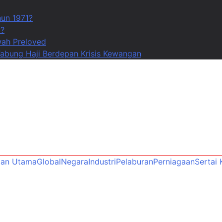
un 1971?
i?
ah Preloved
abung Haji Berdepan Krisis Kewangan
an Utama
Global
Negara
Industri
Pelaburan
Perniagaan
Sertai 