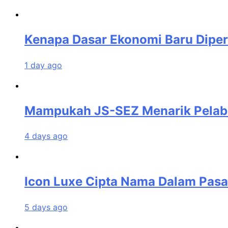
Kenapa Dasar Ekonomi Baru Dipe
1 day ago
Mampukah JS-SEZ Menarik Pelabur
4 days ago
Icon Luxe Cipta Nama Dalam Pas
5 days ago