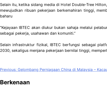
Selain itu, ketika sidang media di Hotel Double-Tree Hil
mewujudkan ribuan pekerjaan berkemahiran tinggi, memb
baharu
“Kejayaan IBTEC akan diukur bukan sahaja melalui pelabur
sebagai pekerja, usahawan dan komuniti.”
Selain infrastruktur fizikal, IBTEC berfungsi sebagai 
2030, sekaligus menjana pekerjaan bernilai tinggi, mem
Post
Previous:
Gelombang Perniagaan China di Malaysia – Kaca
navigation
Berkenaan