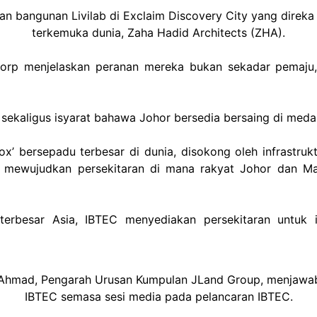
 bangunan Livilab di Exclaim Discovery City yang direka o
terkemuka dunia, Zaha Hadid Architects (ZHA).
p menjelaskan peranan mereka bukan sekadar pemaju, t
 sekaligus isyarat bahawa Johor bersedia bersaing di meda
ox’ bersepadu terbesar di dunia, disokong oleh infrastruk
ia mewujudkan persekitaran di mana rakyat Johor dan Ma
terbesar Asia, IBTEC menyediakan persekitaran untuk 
 Ahmad, Pengarah Urusan Kumpulan JLand Group, menjawa
IBTEC semasa sesi media pada pelancaran IBTEC.