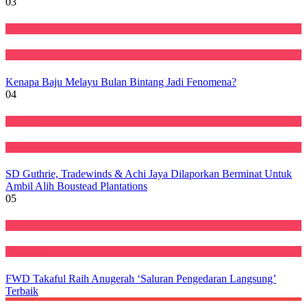
03
Featured
Perniagaan
Kenapa Baju Melayu Bulan Bintang Jadi Fenomena?
04
Ekonomi
Featured
SD Guthrie, Tradewinds & Achi Jaya Dilaporkan Berminat Untuk
Ambil Alih Boustead Plantations
05
Featured
Perniagaan
FWD Takaful Raih Anugerah ‘Saluran Pengedaran Langsung’
Terbaik