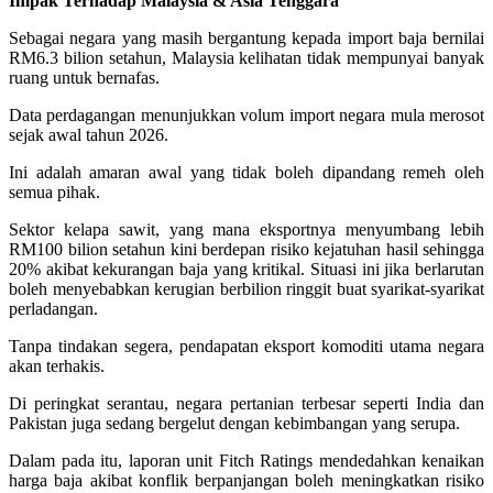
Impak Terhadap Malaysia & Asia Tenggara
Sebagai negara yang masih bergantung kepada import baja bernilai
RM6.3 bilion setahun, Malaysia kelihatan tidak mempunyai banyak
ruang untuk bernafas.
Data perdagangan menunjukkan volum import negara mula merosot
sejak awal tahun 2026.
Ini adalah amaran awal yang tidak boleh dipandang remeh oleh
semua pihak.
Sektor kelapa sawit, yang mana eksportnya menyumbang lebih
RM100 bilion setahun kini berdepan risiko kejatuhan hasil sehingga
20% akibat kekurangan baja yang kritikal. Situasi ini jika berlarutan
boleh menyebabkan kerugian berbilion ringgit buat syarikat-syarikat
perladangan.
Tanpa tindakan segera, pendapatan eksport komoditi utama negara
akan terhakis.
Di peringkat serantau, negara pertanian terbesar seperti India dan
Pakistan juga sedang bergelut dengan kebimbangan yang serupa.
Dalam pada itu, laporan unit Fitch Ratings mendedahkan kenaikan
harga baja akibat konflik berpanjangan boleh meningkatkan risiko