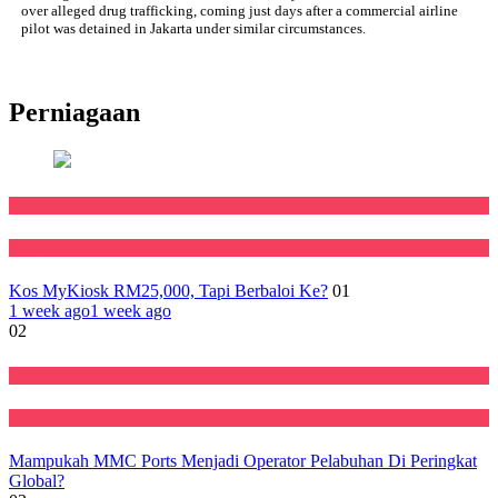
over alleged drug trafficking, coming just days after a commercial airline
pilot was detained in Jakarta under similar circumstances.
Perniagaan
Featured
Negara
Kos MyKiosk RM25,000, Tapi Berbaloi Ke?
01
1 week ago
1 week ago
02
Ekonomi
Featured
Mampukah MMC Ports Menjadi Operator Pelabuhan Di Peringkat
Global?