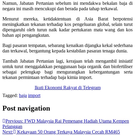
Namun, Jabatan Pertanian sebelum ini mendakwa bekalan baja di
negara ini masih mencukupi dan berada pada tahap terkawal.
Menurut mereka, ketidaktentuan di Asia Barat berpotensi
meningkatkan tekanan terhadap kos pengeluaran global, selain turut
dipengaruhi oleh turun naik kadar pertukaran mata wang dan kos
bahan api pengangkutan.
Bagi pasaran tempatan, sebarang kenaikan dijangka kekal sederhana
dan terkawal, bergantung kepada kestabilan pasaran tenaga dunia.
Tambah Jabatan Pertanian lagi, kerajaan telah mengambil inisiatif
untuk turut menggalakkan penggunaan baja organik dan biofertiliser
sebagai pelengkap bagi mengurangkan kebergantungan serta
tekanan permintaan terhadap baja kimia import.
Ikuti Ekonomi Rakyat di Telegram
Tagged:
baja
import
Post navigation
Previous:
FWD Malaysia Rai Pemenang Hadiah Utama Kempen
Pelanggan
Next:
Kekayaan 50 Orang Terkaya Malaysia Cecah RM465