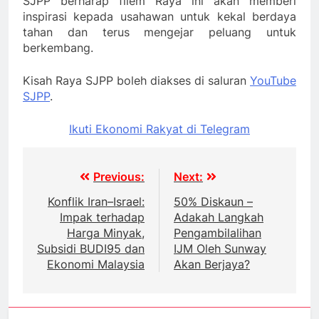
SJPP berharap filem Raya ini akan memberi
inspirasi kepada usahawan untuk kekal berdaya
tahan dan terus mengejar peluang untuk
berkembang.
Kisah Raya SJPP boleh diakses di saluran
YouTube
SJPP
.
Ikuti Ekonomi Rakyat di Telegram
Post
Previous:
Next:
navigation
Konflik Iran–Israel:
50% Diskaun –
Impak terhadap
Adakah Langkah
Harga Minyak,
Pengambilalihan
Subsidi BUDI95 dan
IJM Oleh Sunway
Ekonomi Malaysia
Akan Berjaya?