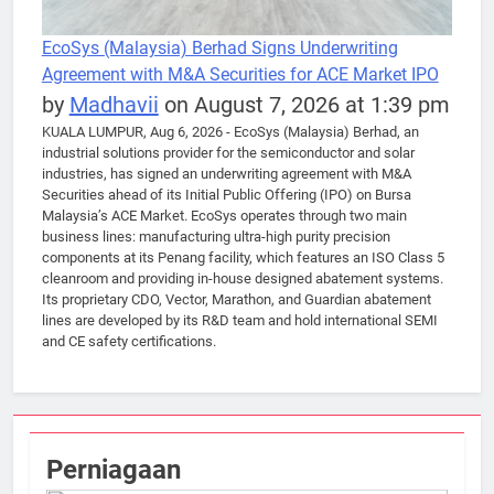
EcoSys (Malaysia) Berhad Signs Underwriting
Agreement with M&A Securities for ACE Market IPO
by
Madhavii
on August 7, 2026 at 1:39 pm
KUALA LUMPUR, Aug 6, 2026 - EcoSys (Malaysia) Berhad, an
industrial solutions provider for the semiconductor and solar
industries, has signed an underwriting agreement with M&A
Securities ahead of its Initial Public Offering (IPO) on Bursa
Malaysia’s ACE Market. EcoSys operates through two main
business lines: manufacturing ultra-high purity precision
components at its Penang facility, which features an ISO Class 5
cleanroom and providing in-house designed abatement systems.
Its proprietary CDO, Vector, Marathon, and Guardian abatement
lines are developed by its R&D team and hold international SEMI
and CE safety certifications.
Perniagaan