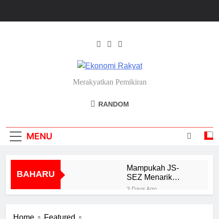
Skip
to
content
Ekonomi Rakyat
Merakyatkan Pemikiran
RANDOM
MENU
Mampukah JS-
BAHARU
SEZ Menarik
Pelaburan Bernilai
3 Days Ago
Tinggi?
Icon Luxe Cipta Nama
Dalam Pasaran
Home
Featured
Barangan Mewah