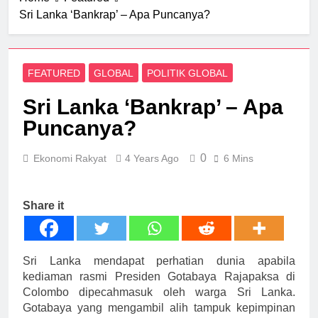
4 Days Ago
Preloved
Sri Lanka ‘Bankrap’ – Apa Puncanya?
Bayar Hibah Melampaui
Kemampuan, Antara
Punca Tabung Haji
1 Week Ago
Berdepan Krisis
Kos MyKiosk
Kewangan
FEATURED
GLOBAL
POLITIK GLOBAL
RM25,000, Tapi
Berbaloi Ke?
2 Weeks Ago
Sri Lanka ‘Bankrap’ – Apa
Harga Rumah Meningkat
Puncanya?
Lebih Pantas Daripada
Gaji Rakyat?
2 Weeks Ago
0
Ekonomi Rakyat
4 Years Ago
6 Mins
Kemajuan Sahaja Tidak
Cukup Buat Anak-Anak
Sabah
2 Weeks Ago
Share it
Sri Lanka mendapat perhatian dunia apabila
kediaman rasmi Presiden Gotabaya Rajapaksa di
Colombo dipecahmasuk oleh warga Sri Lanka.
Gotabaya yang mengambil alih tampuk kepimpinan