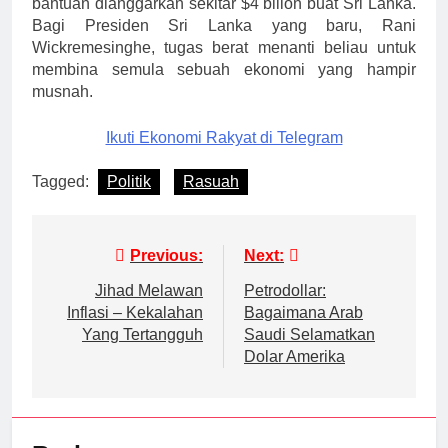
bantuan dianggarkan sekitar $4 bilion buat Sri Lanka.
Bagi Presiden Sri Lanka yang baru, Rani
Wickremesinghe, tugas berat menanti beliau untuk
membina semula sebuah ekonomi yang hampir
musnah.
Ikuti Ekonomi Rakyat di Telegram
Tagged:
Politik
Rasuah
Post
Previous:
Next:
navigation
Jihad Melawan
Petrodollar:
Inflasi – Kekalahan
Bagaimana Arab
Yang Tertangguh
Saudi Selamatkan
Dolar Amerika