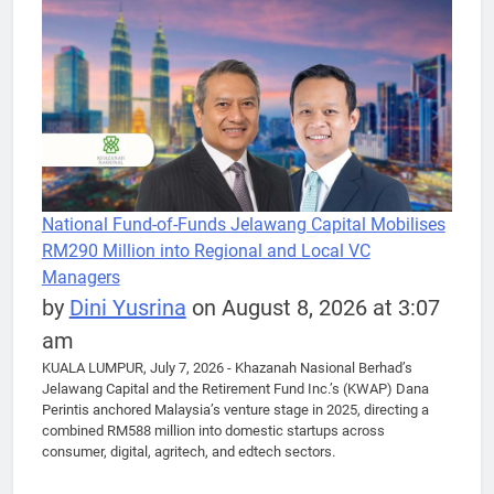
National Fund-of-Funds Jelawang Capital Mobilises
RM290 Million into Regional and Local VC
Managers
by
Dini Yusrina
on August 8, 2026 at 3:07
am
KUALA LUMPUR, July 7, 2026 - Khazanah Nasional Berhad’s
Jelawang Capital and the Retirement Fund Inc.’s (KWAP) Dana
Perintis anchored Malaysia’s venture stage in 2025, directing a
combined RM588 million into domestic startups across
consumer, digital, agritech, and edtech sectors.