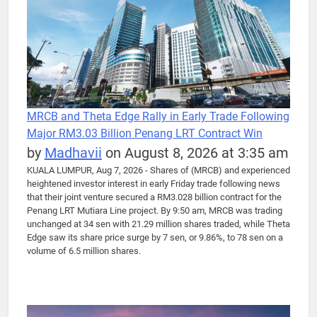
MRCB and Theta Edge Rally in Early Trade Following
Major RM3.03 Billion Penang LRT Contract Win
by
Madhavii
on August 8, 2026 at 3:35 am
KUALA LUMPUR, Aug 7, 2026 - Shares of (MRCB) and experienced
heightened investor interest in early Friday trade following news
that their joint venture secured a RM3.028 billion contract for the
Penang LRT Mutiara Line project. By 9:50 am, MRCB was trading
unchanged at 34 sen with 21.29 million shares traded, while Theta
Edge saw its share price surge by 7 sen, or 9.86%, to 78 sen on a
volume of 6.5 million shares.