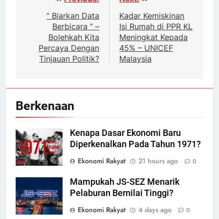
navigation
” Biarkan Data
Kadar Kemiskinan
Berbicara ” –
Isi Rumah di PPR KL
Bolehkah Kita
Meningkat Kepada
Percaya Dengan
45% – UNICEF
Tinjauan Politik?
Malaysia
Berkenaan
Kenapa Dasar Ekonomi Baru
Diperkenalkan Pada Tahun 1971?
Ekonomi Rakyat
21 hours ago
0
Mampukah JS-SEZ Menarik
Pelaburan Bernilai Tinggi?
Ekonomi Rakyat
4 days ago
0