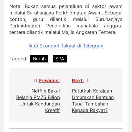
Nota: Bukan semua pelantikan di sektor awam
melalui Suruhanjaya Perkhidmatan Awam. Sebagai
contoh, guru dilantik melalui Suruhanjaya
Perkhidmatan Pendidikan manakala anggota
tentera dilantik melalui Majlis Angkatan Tentera.
Ikuti Ekonomi Rakyat di Telegram
Tagged:
Buruh
SPA
Post
Previous:
Next:
navigation
Netflix Bakal
Patutkah Kerajaan
Belanja RM76 Bilion
Umumkan Bantuan
Untuk Kandungan
Tunai Tambahan
Kreatif
Kepada Rakyat?