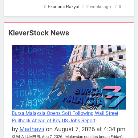
Ekonomi Rakyat
2 weeks ago
0
KleverStock News
Bursa Malaysia Opens Soft Following Wall Street
Pullback Ahead of Key US Jobs Report
by
Madhavii
on August 7, 2026 at 4:04 pm
KUALA LUMPUR, Aug 7, 2026 - Malaysian equities began Friday's