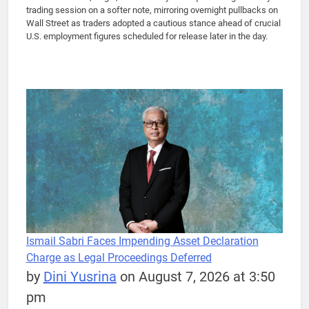
trading session on a softer note, mirroring overnight pullbacks on
Wall Street as traders adopted a cautious stance ahead of crucial
U.S. employment figures scheduled for release later in the day.
Ismail Sabri Faces Impending Asset Declaration
Charge as Legal Proceedings Deferred
by
Dini Yusrina
on August 7, 2026 at 3:50
pm