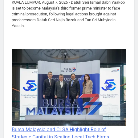
KUALA LUMPUR, August 7, 2026 - Datuk Seri Ismail Sabri Yaakob
is set to become Malaysia's third former prime minister to face
criminal prosecution, following legal actions brought against
predecessors Datuk Seri Najib Razak and Tan Sri Muhyiddin
Yassin.
Bursa Malaysia and CLSA Highlight Role of
Strategic Capital in Scaling Local Tech Firms