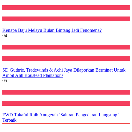
Featured
Perniagaan
Kenapa Baju Melayu Bulan Bintang Jadi Fenomena?
04
Ekonomi
Featured
SD Guthrie, Tradewinds & Achi Jaya Dilaporkan Berminat Untuk
Ambil Alih Boustead Plantations
05
Featured
Perniagaan
FWD Takaful Raih Anugerah ‘Saluran Pengedaran Langsung’
Terbaik