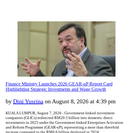
Finance Ministry Launches 2026 GEAR-uP Report Card
Highlighting Strategic Investments and Wage Growth
by
Dini Yusrina
on August 8, 2026 at 4:39 pm
KUALA LUMPUR, August 7, 2026 - Government-linked investment
companies (GLICs) redirected RM20.3 billion into domestic direct
investments in 2025 under the Government-linked Enterprises Activation
and Reform Programme (GEAR-uP), representing a more than threefold
increase compared to the RM6.6 billion deployed in 2024.