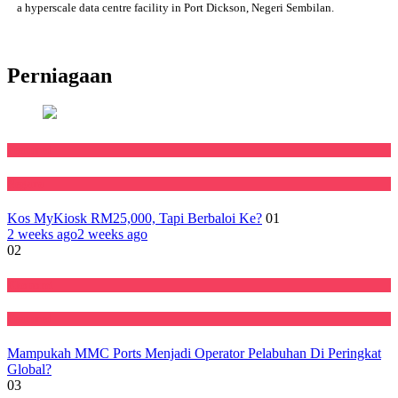
a hyperscale data centre facility in Port Dickson, Negeri Sembilan.
Perniagaan
Featured
Negara
Kos MyKiosk RM25,000, Tapi Berbaloi Ke?
01
2 weeks ago
2 weeks ago
02
Ekonomi
Featured
Mampukah MMC Ports Menjadi Operator Pelabuhan Di Peringkat
Global?
03