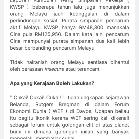
Laporan Kumpulan Wang Simpanan Pekerja (
KWSP ) beberapa tahun lalu juga menunjukkan
orang Melayu jauh ketinggalan di dalam
perlindungan sosial. Purata simpanan pencarum
aktif Melayu KWSP hanya RM48,300 manakala
Cina pula RM125,950. Dalam kata lain, pencarum
Cina mempunyai purata simpanan dua kali lebih
besar berbanding pencarum Melayu.
Tidak hairanlah orang Melayu sentiasa dihantui
oleh perasaan
insecure
atau terancam.
Apa yang Kerajaan Boleh Lakukan?
” Cukai! Cukai! Cukai! ” itulah ungkapan sejarawan
Belanda, Rutgers Bregman di dalam Forum
Ekonomi Dunia ( WEF ) di Davos. Ucapan beliau
itu begitu ikonik kerana WEF sering kali dikenali
sebagai forum untuk golongan elit di atas planet
bumi ini dimana golongan inilah yang banyak
mengelak membayar cukai.