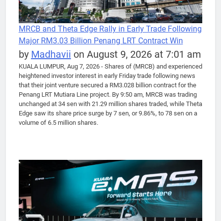
MRCB and Theta Edge Rally in Early Trade Following
Major RM3.03 Billion Penang LRT Contract Win
by
Madhavii
on August 9, 2026 at 7:01 am
KUALA LUMPUR, Aug 7, 2026 - Shares of (MRCB) and experienced
heightened investor interest in early Friday trade following news
that their joint venture secured a RM3.028 billion contract for the
Penang LRT Mutiara Line project. By 9:50 am, MRCB was trading
unchanged at 34 sen with 21.29 million shares traded, while Theta
Edge saw its share price surge by 7 sen, or 9.86%, to 78 sen on a
volume of 6.5 million shares.