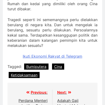
Rumah dan kedai yang dimiliki oleh orang Cina
turut dibakar.
Tragedi seperti ini sememangnya perlu dielakkan
berulang di negara kita. Dan untuk mengelak ia
berulang, sesuatu perlu dilakukan. Persoalannya
kekal sama. Terdapatkan kesanggupan politik dan
keberanian dalam kalangan pemimpin kita untuk
melakukan sesuatu?
Ikuti Ekonomi Rakyat di Telegram
Tagged:
Bumiputera
Cina
Ketidaksamaan
Post
Previous:
Next:
navigation
Perdana Menteri
Adakah Gaji