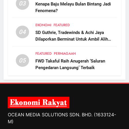
03
Kenapa Baju Melayu Bulan Bintang Jadi
Fenomena?
EKONOMI
FEATURED
04
SD Guthrie, Tradewinds & Achi Jaya
Dilaporkan Berminat Untuk Ambil Alih
Boustead Plantations
FEATURED
PERNIAGAAN
05
FWD Takaful Raih Anugerah ‘Saluran
Pengedaran Langsung’ Terbaik
OCEAN MEDIA SOLUTIONS SDN. BHD. (1633124-
M)