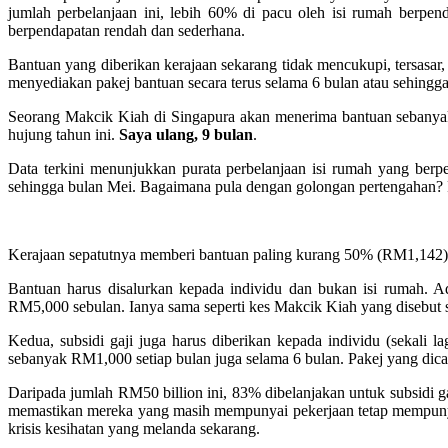
jumlah perbelanjaan ini, lebih 60% di pacu oleh isi rumah berpe
berpendapatan rendah dan sederhana.
Bantuan yang diberikan kerajaan sekarang tidak mencukupi, tersasa
menyediakan pakej bantuan secara terus selama 6 bulan atau sehingga
Seorang Makcik Kiah di Singapura akan menerima bantuan sebanyak R
hujung tahun ini.
Saya ulang, 9 bulan
.
Data terkini menunjukkan purata perbelanjaan isi rumah yang 
sehingga bulan Mei. Bagaimana pula dengan golongan pertengahan?
Kerajaan sepatutnya memberi bantuan paling kurang 50% (RM1,142) 
Bantuan harus disalurkan kepada individu dan bukan isi rumah. Ad
RM5,000 sebulan. Ianya sama seperti kes Makcik Kiah yang disebut 
Kedua, subsidi gaji juga harus diberikan kepada individu (sekali 
sebanyak RM1,000 setiap bulan juga selama 6 bulan. Pakej yang dica
Daripada jumlah RM50 billion ini, 83% dibelanjakan untuk subsidi ga
memastikan mereka yang masih mempunyai pekerjaan tetap mempunyai p
krisis kesihatan yang melanda sekarang.