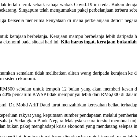
k terlalu teruk sebaik sahaja wabak Covid-19 ini reda. Bukan dengan
ekarang. Singapura telah mengumukan pakej perbelanjaan terbaru seb
 bersedia menerima kenyataan di mana perbelanjaan deficit negara t
ntuk kerajaan berbelanja. Kerajaan mampu berbelanja lebih daripada ha
 ekonomi pada situasi hari ini.
Kita harus ingat, kerajaan bukanlah
umkan semalam tidak melibatkan aliran wang daripada kerajaan ke d
am sistem ekonomi.
500 sebulan untuk tempoh 12 bulan yang akan memberi kesan di ha
ebih 40% pencarum KWSP tidak mempunyai lebih dari RM6,000 di dalam
omi, Dr. Mohd Ariff Daud turut menzahirkan keresahan beliau terhadap
an keperluan rakyat yang keputusan sumber pendapatan melalui pemberian
an sahaja. Sedangkan Bank Negara Malaysia secara tersirat membuat unju
bukan pakej menghadapi krisis ekonomi yang mendatang selepas ini
r seperti ini. Bantuan tunai harus diperluaskan untuk tempoh yang lebi