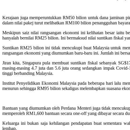
Kerajaan juga memperuntukkan RM50 bilion untuk dana jaminan pinj
dalam nilai pakej turut melibatkan RM100 bilion penangguhan baya
Meskipun saiz nilai rangsangan ekonomi ini kelihatan besar iait
hanyalah bernilai RM25 bilion. Ini bermaksud nilai suntikan fiskal
Suntikan RM25 bilion ini tidak mencukupi buat Malaysia untuk me
rangsangan ekonomi yang diumumkan baru-baru ini. Jumlah ini ber
Jiran kita, Singapura pula membuat suntikan fiskal sebanyak SG$
masing-masing 4.7 juta dan 5.6 juta orang sedangkan impak Covid-19
tinggi berbanding Malaysia.
Institut Penyelidikan Ekonomi Malaysia pada beberapa hari lalu m
menurun sehingga RM95 bilion sekaligus melembapkan suasana eko
Bantuan yang diumumkan oleh Perdana Menteri juga tidak mencukupi
memperoleh RM1,600 bantuan secara one-off yang dibayar secara dua
Keluarga ini bukan saja kehilangan pendapatan buat sementara w
lembap.