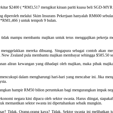
kitar $2400 ( *RM3,517 mengikut kiraan pariti kuasa beli SGD-MYR ) 
yang diperoleh melalui Skim Insurans Pekerjaan hanyalah RM600 sebula
( *RM1,466 ) untuk tempoh 9 bulan.
 tidak mampu membantu majikan untuk terus menggajikan pekerja mer
agi menggelakkan mereka dibuang. Singapura sebagai contoh akan 
600. New Zealand pula membantu majikan membayar sehingga $585.50 s
tekanan aliran kewangan yang dihadapi oleh majikan, maka pihak ma
mencukupi dalam mengharungi hari-hari yang mencabar ini. Jika meng
sia.
dangkan hampir RM50 bilion peruntukan bagi mengurangkan impak neg
nomi negara kini dipacu oleh sektor swasta. Harus diingat, siapakah s
ntuk memastikan sektor swasta ini dipertahankan sebaik mungkin.
esar? Tidak. Orang-orang kaya? Tidak. Sektor swasta ini melibatkan 