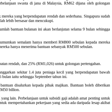
rbelanjaan swasta di jana di Malaysia, RM62 dijana oleh golongan
uk mereka yang berpendapatan rendah dan sederhana. Singapura sudah
lah lebih bersasar dan mencukupi.
umlah bantuan bulanan ini akan berlanjutan selama 9 bulan sehingga
g diumumkan semalam hanya memberi RM800 sebulan kepada mereka
 mereka hanya menerima bantuan sebanyak RM500 sebulan.
apatan rendah, dan 25% (RM1,026) untuk golongan pertengahan.
anggarkan sekitar 1.4 juta peniaga kecil yang berpendapatan bawah
bulan iaitu sehingga September tahun ini.
n bantuan disalurkan kepada pihak majikan. Bantuan boleh diberikan
RM50 billion.
yang lain. Perbelanjaan untuk subsidi gaji adalah amat penting untuk
untuk mempertahankan pekerjaan yang sedia ada daripada lesap akibat