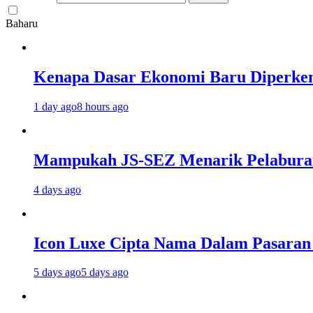
Baharu
Kenapa Dasar Ekonomi Baru Diperken
1 day ago
8 hours ago
Mampukah JS-SEZ Menarik Pelaburan 
4 days ago
Icon Luxe Cipta Nama Dalam Pasara
5 days ago
5 days ago