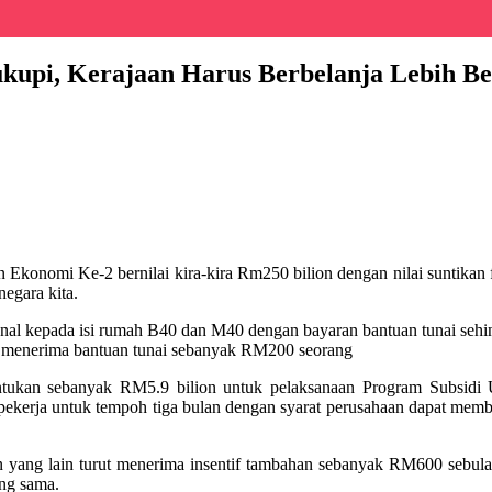
kupi, Kerajaan Harus Berbelanja Lebih Be
konomi Ke-2 bernilai kira-kira Rm250 bilion dengan nilai suntikan 
egara kita.
nal kepada isi rumah B40 dan M40 dengan bayaran bantuan tunai seh
ga menerima bantuan tunai sebanyak RM200 seorang
untukan sebanyak RM5.9 bilion untuk pelaksanaan Program Subsidi 
kerja untuk tempoh tiga bulan dengan syarat perusahaan dapat membu
tan yang lain turut menerima insentif tambahan sebanyak RM600 sebula
ng sama.