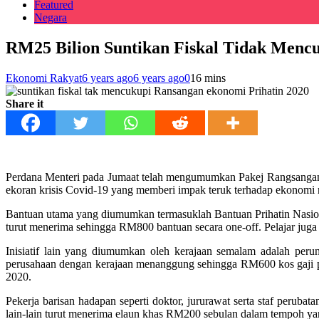
Featured
Negara
RM25 Bilion Suntikan Fiskal Tidak Mencu
Ekonomi Rakyat
6 years ago
6 years ago
0
16 mins
Share it
Perdana Menteri pada Jumaat telah mengumumkan Pakej Rangsangan E
ekoran krisis Covid-19 yang memberi impak teruk terhadap ekonomi n
Bantuan utama yang diumumkan termasuklah Bantuan Prihatin Nasio
turut menerima sehingga RM800 bantuan secara one-off. Pelajar ju
Inisiatif lain yang diumumkan oleh kerajaan semalam adalah per
perusahaan dengan kerajaan menanggung sehingga RM600 kos gaji pe
2020.
Pekerja barisan hadapan seperti doktor, jururawat serta staf peruba
lain-lain turut menerima elaun khas RM200 sebulan dalam tempoh ya