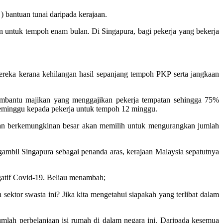
bantuan tunai daripada kerajaan.
n untuk tempoh enam bulan. Di Singapura, bagi pekerja yang bekerja
eka kerana kehilangan hasil sepanjang tempoh PKP serta jangkaan
membantu majikan yang menggajikan pekerja tempatan sehingga 75%
eminggu kepada pekerja untuk tempoh 12 minggu.
jikan berkemungkinan besar akan memilih untuk mengurangkan jumlah
ambil Singapura sebagai penanda aras, kerajaan Malaysia sepatutnya
atif Covid-19. Beliau menambah;
ektor swasta ini? Jika kita mengetahui siapakah yang terlibat dalam
jumlah perbelanjaan isi rumah di dalam negara ini. Daripada kesemua