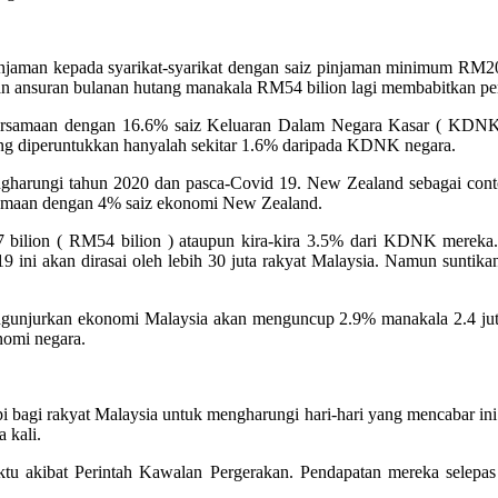
aman kepada syarikat-syarikat dengan saiz pinjaman minimum RM20 jut
ran ansuran bulanan hutang manakala RM54 bilion lagi membabitkan 
u bersamaan dengan 16.6% saiz Keluaran Dalam Negara Kasar ( KDNK
 yang diperuntukkan hanyalah sekitar 1.6% daripada KDNK negara.
ngharungi tahun 2020 dan pasca-Covid 19. New Zealand sebagai cont
samaan dengan 4% saiz ekonomi New Zealand.
17 bilion ( RM54 bilion ) ataupun kira-kira 3.5% dari KDNK mereka
 ini akan dirasai oleh lebih 30 juta rakyat Malaysia. Namun suntikan
engunjurkan ekonomi Malaysia akan menguncup 2.9% manakala 2.4 juta 
nomi negara.
 bagi rakyat Malaysia untuk mengharungi hari-hari yang mencabar in
 kali.
aktu akibat Perintah Kawalan Pergerakan. Pendapatan mereka selepa