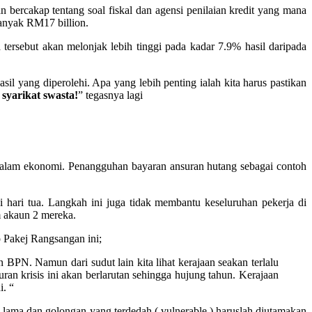
 bercakap tentang soal fiskal dan agensi penilaian kredit yang mana
anyak RM17 billion.
ersebut akan melonjak lebih tinggi pada kadar 7.9% hasil daripada
sil yang diperolehi. Apa yang lebih penting ialah kita harus pastikan
 syarikat swasta!
” tegasnya lagi
alam ekonomi. Penangguhan bayaran ansuran hutang sebagai contoh
ri tua. Langkah ini juga tidak membantu keseluruhan pekerja di
 akaun 2 mereka.
 Pakej Rangsangan ini;
 BPN. Namun dari sudut lain kita lihat kerajaan seakan terlalu
ran krisis ini akan berlarutan sehingga hujung tahun. Kerajaan
. “
h lama dan golongan yang terdedah ( vulnerable ) haruslah diutamakan