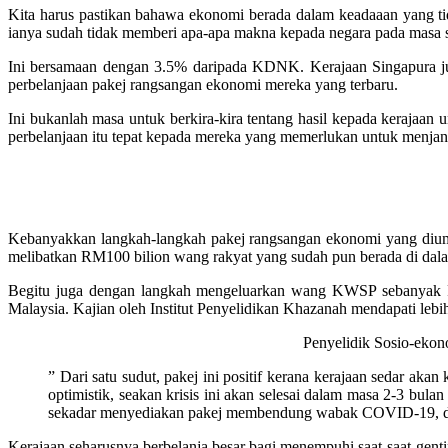
Kita harus pastikan bahawa ekonomi berada dalam keadaaan yang tida
ianya sudah tidak memberi apa-apa makna kepada negara pada masa s
Ini bersamaan dengan 3.5% daripada KDNK. Kerajaan Singapura juga
perbelanjaan pakej rangsangan ekonomi mereka yang terbaru.
Ini bukanlah masa untuk berkira-kira tentang hasil kepada kerajaan u
perbelanjaan itu tepat kepada mereka yang memerlukan untuk menjana
Kebanyakkan langkah-langkah pakej rangsangan ekonomi yang dium
melibatkan RM100 bilion wang rakyat yang sudah pun berada di dal
Begitu juga dengan langkah mengeluarkan wang KWSP sebanyak RM
Malaysia. Kajian oleh Institut Penyelidikan Khazanah mendapati l
Penyelidik Sosio-ekon
” Dari satu sudut, pakej ini positif kerana kerajaan sedar ak
optimistik, seakan krisis ini akan selesai dalam masa 2-3 bul
sekadar menyediakan pakej membendung wabak COVID-19, dan 
Kerajaan seharusnya berbelanja besar bagi menempuhi saat-saat genti