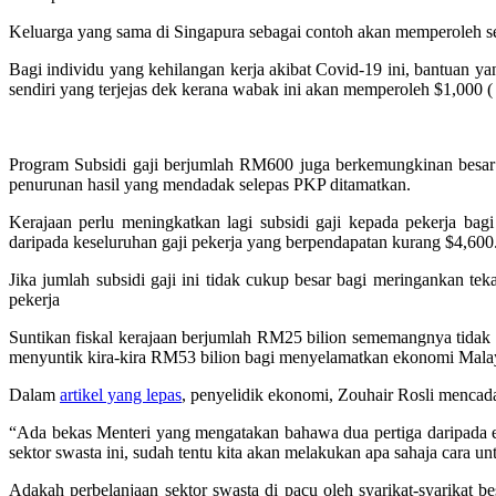
Keluarga yang sama di Singapura sebagai contoh akan memperoleh se
Bagi individu yang kehilangan kerja akibat Covid-19 ini, bantuan 
sendiri yang terjejas dek kerana wabak ini akan memperoleh $1,000 
Program Subsidi gaji berjumlah RM600 juga berkemungkinan besar
penurunan hasil yang mendadak selepas PKP ditamatkan.
Kerajaan perlu meningkatkan lagi subsidi gaji kepada pekerja b
daripada keseluruhan gaji pekerja yang berpendapatan kurang $4,
Jika jumlah subsidi gaji ini tidak cukup besar bagi meringankan 
pekerja
Suntikan fiskal kerajaan berjumlah RM25 bilion sememangnya tidak 
menyuntik kira-kira RM53 bilion bagi menyelamatkan ekonomi Malay
Dalam
artikel yang lepas
, penyelidik ekonomi, Zouhair Rosli menca
“Ada bekas Menteri yang mengatakan bahawa dua pertiga daripada eko
sektor swasta ini, sudah tentu kita akan melakukan apa sahaja cara u
Adakah perbelanjaan sektor swasta di pacu oleh syarikat-syarikat b