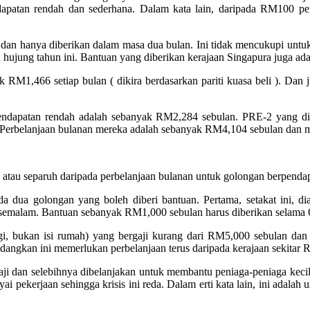
ndapatan rendah dan sederhana. Dalam kata lain, daripada RM100 pe
r, dan hanya diberikan dalam masa dua bulan. Ini tidak mencukupi unt
 hujung tahun ini. Bantuan yang diberikan kerajaan Singapura juga ada
M1,466 setiap bulan ( dikira berdasarkan pariti kuasa beli ). Dan j
berpendapatan rendah adalah sebanyak RM2,284 sebulan. PRE-2 yan
 Perbelanjaan bulanan mereka adalah sebanyak RM4,104 sebulan dan
atau separuh daripada perbelanjaan bulanan untuk golongan berpend
a dua golongan yang boleh diberi bantuan. Pertama, setakat ini, di
semalam. Bantuan sebanyak RM1,000 sebulan harus diberikan selama 6 
lagi, bukan isi rumah) yang bergaji kurang dari RM5,000 sebulan da
dangkan ini memerlukan perbelanjaan terus daripada kerajaan sekitar 
ji dan selebihnya dibelanjakan untuk membantu peniaga-peniaga kecil 
ekerjaan sehingga krisis ini reda. Dalam erti kata lain, ini adalah 