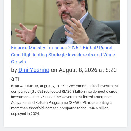
Finance Ministry Launches 2026 GEAR-uP Report
Card Highlighting Strategic Investments and Wage
Growth
by
Dini Yusrina
on August 8, 2026 at 8:20
am
KUALA LUMPUR, August 7, 2026 - Government-linked investment
companies (GLICs) redirected RM20.3 billion into domestic direct
investments in 2025 under the Government-linked Enterprises
Activation and Reform Programme (GEAR-uP), representing a
more than threefold increase compared to the RM6.6 billion
deployed in 2024.