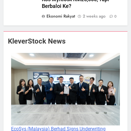
Berbaloi Ke?
Ekonomi Rakyat
2 weeks ago
0
KleverStock News
EcoSys (Malaysia) Berhad Signs Underwriting