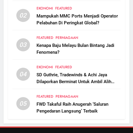
EKONOMI
FEATURED
02
Mampukah MMC Ports Menjadi Operator
Pelabuhan Di Peringkat Global?
FEATURED
PERNIAGAAN
03
Kenapa Baju Melayu Bulan Bintang Jadi
Fenomena?
EKONOMI
FEATURED
04
SD Guthrie, Tradewinds & Achi Jaya
Dilaporkan Berminat Untuk Ambil Alih
Boustead Plantations
FEATURED
PERNIAGAAN
05
FWD Takaful Raih Anugerah ‘Saluran
Pengedaran Langsung’ Terbaik