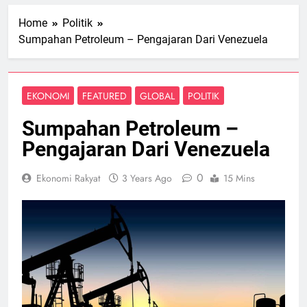
Home
Politik
Sumpahan Petroleum – Pengajaran Dari Venezuela
EKONOMI
FEATURED
GLOBAL
POLITIK
Sumpahan Petroleum –
Pengajaran Dari Venezuela
0
Ekonomi Rakyat
3 Years Ago
15 Mins