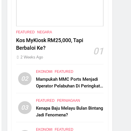
FEATURED
NEGARA
Kos MyKiosk RM25,000, Tapi
Berbaloi Ke?
01
2 Weeks Ago
EKONOMI
FEATURED
02
Mampukah MMC Ports Menjadi
Operator Pelabuhan Di Peringkat
Global?
FEATURED
PERNIAGAAN
03
Kenapa Baju Melayu Bulan Bintang
Jadi Fenomena?
EKONOMI
FEATURED