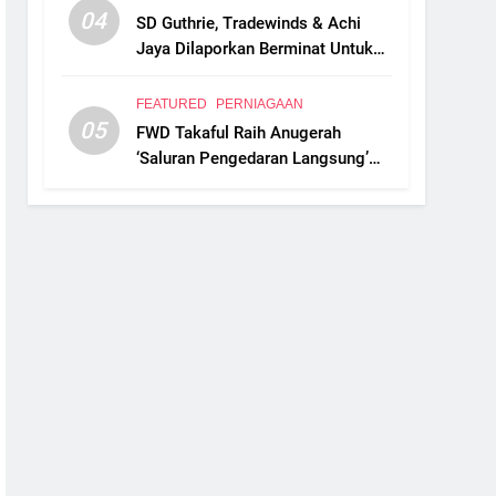
04
SD Guthrie, Tradewinds & Achi
Jaya Dilaporkan Berminat Untuk
Ambil Alih Boustead Plantations
FEATURED
PERNIAGAAN
05
FWD Takaful Raih Anugerah
‘Saluran Pengedaran Langsung’
Terbaik