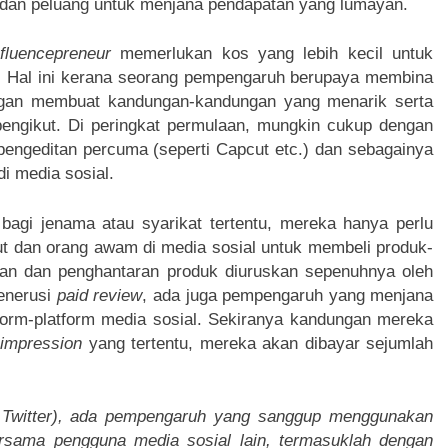
r dan peluang untuk menjana pendapatan yang lumayan.
nfluencepreneur
memerlukan kos yang lebih kecil untuk
 Hal ini kerana seorang pempengaruh berupaya membina
gan membuat kandungan-kandungan yang menarik serta
pengikut.
Di peringkat permulaan, mungkin cukup dengan
 pengeditan percuma (seperti Capcut etc.) dan sebagainya
 media sosial.
bagi jenama atau syarikat tertentu, mereka hanya perlu
t dan orang awam di media sosial untuk membeli produk-
ilan dan penghantaran produk diuruskan sepenuhnya oleh
menerusi
paid review
, ada juga pempengaruh yang menjana
form-platform media sosial.
Sekiranya kandungan mereka
n
impression
yang tertentu, mereka akan dibayar sejumlah
ai Twitter), ada pempengaruh yang sanggup menggunakan
sama pengguna media sosial lain, termasuklah dengan