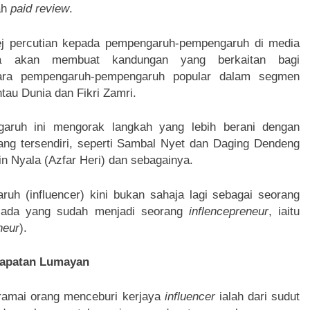
ah
paid review
.
kej percutian kepada pempengaruh-pempengaruh di media
nya akan membuat kandungan yang berkaitan bagi
tara pempengaruh-pempengaruh popular dalam segmen
tau Dunia dan Fikri Zamri.
aruh ini mengorak langkah yang lebih berani dengan
g tersendiri, seperti Sambal Nyet dan Daging Dendeng
lin Nyala (Azfar Heri) dan sebagainya.
uh (influencer) kini bukan sahaja lagi sebagai seorang
n ada yang sudah menjadi seorang
inflencepreneur
, iaitu
neur
).
ndapatan Lumayan
ramai orang menceburi kerjaya
influencer
ialah dari sudut