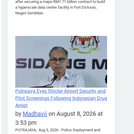
after securing a major RM1.71 billion contract to build
a hyperscale data centre facility in Port Dickson,
Negeri Sembilan.
Putrajaya Eyes Stricter Airport Security and
Pilot Screenings Following Indonesian Drug
Arrest
by
Madhavii
on August 8, 2026 at
3:53 pm
PUTRAJAYA, Aug 5, 2026 - Police Deployment and