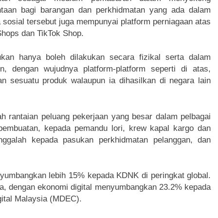
taan bagi barangan dan perkhidmatan yang ada dalam
sosial tersebut juga mempunyai platform perniagaan atas
 Shops dan TikTok Shop.
ukan hanya boleh dilakukan secara fizikal serta dalam
, dengan wujudnya platform-platform seperti di atas,
n sesuatu produk walaupun ia dihasilkan di negara lain
h rantaian peluang pekerjaan yang besar dalam pelbagai
r pembuatan, kepada pemandu lori, krew kapal kargo dan
hinggalah kepada pasukan perkhidmatan pelanggan, dan
nyumbangkan lebih 15% kepada KDNK di peringkat global.
sia, dengan ekonomi digital menyumbangkan 23.2% kepada
ital Malaysia (MDEC).