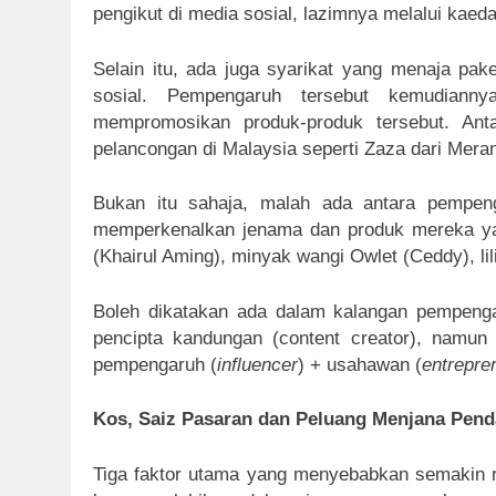
pengikut di media sosial, lazimnya melalui kaed
Selain itu, ada juga syarikat yang menaja pa
sosial. Pempengaruh tersebut kemudian
mempromosikan produk-produk tersebut. An
pelancongan di Malaysia seperti Zaza dari Meran
Bukan itu sahaja, malah ada antara pempeng
memperkenalkan jenama dan produk mereka yan
(Khairul Aming), minyak wangi Owlet (Ceddy), li
Boleh dikatakan ada dalam kalangan pempengar
pencipta kandungan (content creator), namu
pempengaruh (
influencer
) + usahawan (
entrepre
Kos, Saiz Pasaran dan Peluang Menjana Pe
Tiga faktor utama yang menyebabkan semakin 