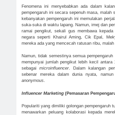
Fenomena ini menyebabkan ada dalam kalang
pempengaruh ini secara sepenuh masa, malah 
kebanyakan pempengaruh ini memulakan perjala
suka-suka di waktu lapang. Namun, imej dan pers
ramai pengikut, sekali gus membawa kepad
negara seperti Khairul Aming, Cik Epal, Me
mereka ada yang mencecah ratusan ribu, malah 
Namun, tidak semestinya semua pempengaruh m
mempunyai jumlah pengikut lebih kecil antara 1
sebagai
microinfluencer
.
Dalam kalangan pem
sebenar mereka dalam dunia nyata, namu
anonymous
.
Influencer Marketing
(Pemasaran Pempengar
Populariti yang dimiliki golongan pempengaruh t
menawarkan peluang kolaborasi kepada mere