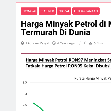
EKONOMI
FEATURED
GLOBAL
KETIDAKSAMAAN
Harga Minyak Petrol di 
Termurah Di Dunia
0
Ekonomi Rakyat
4 Years Ago
6 Mins