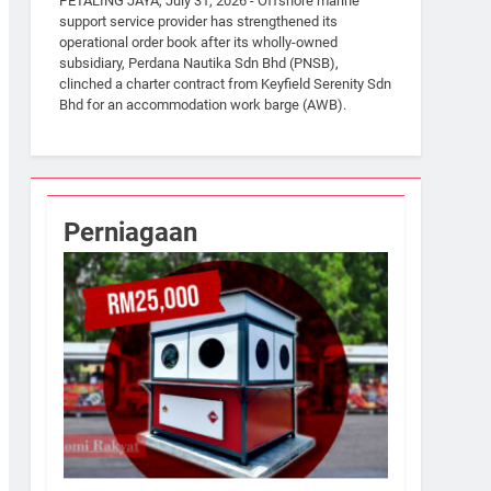
PETALING JAYA, July 31, 2026 - Offshore marine
support service provider has strengthened its
operational order book after its wholly-owned
subsidiary, Perdana Nautika Sdn Bhd (PNSB),
clinched a charter contract from Keyfield Serenity Sdn
Bhd for an accommodation work barge (AWB).
Perniagaan