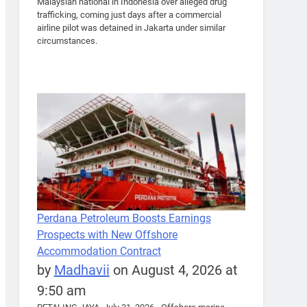
Malaysian national in Indonesia over alleged drug
trafficking, coming just days after a commercial
airline pilot was detained in Jakarta under similar
circumstances.
Perdana Petroleum Boosts Earnings
Prospects with New Offshore
Accommodation Contract
by
Madhavii
on August 4, 2026 at
9:50 am