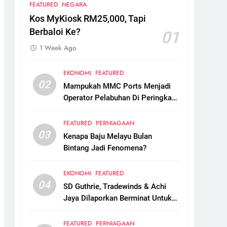
FEATURED
NEGARA
Kos MyKiosk RM25,000, Tapi
Berbaloi Ke?
01
1 Week Ago
EKONOMI
FEATURED
02
Mampukah MMC Ports Menjadi
Operator Pelabuhan Di Peringkat
Global?
FEATURED
PERNIAGAAN
03
Kenapa Baju Melayu Bulan
Bintang Jadi Fenomena?
EKONOMI
FEATURED
04
SD Guthrie, Tradewinds & Achi
Jaya Dilaporkan Berminat Untuk
Ambil Alih Boustead Plantations
FEATURED
PERNIAGAAN