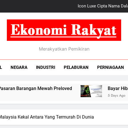
Bayar Hibah Melampaui Kemampuan, Antara Punca T
Kos
Mampukah JS-SE
nomi Rakyat
Icon Luxe Cipta Nama Da
Merakyatkan Pemikiran
Bayar Hibah Melampaui Kemampuan, Antara Punca T
L
NEGARA
INDUSTRI
PELABURAN
PERNIAGAAN
Kos
ngan Mewah Preloved
Bayar Hibah Melampaui
5 Days Ago
Malaysia Kekal Antara Yang Termurah Di Dunia