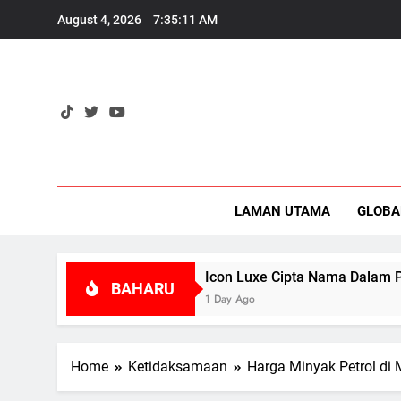
Skip
August 4, 2026
7:35:12 AM
to
content
Eko
LAMAN UTAMA
GLOBA
?
Icon Luxe Cipta Nama Dalam Pasaran Bara
BAHARU
1 Day Ago
Home
Ketidaksamaan
Harga Minyak Petrol di 